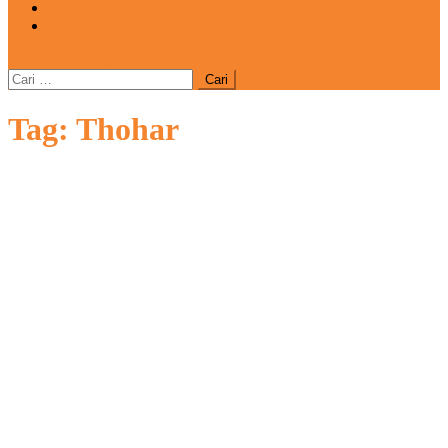
REDAKSI
CATATAN
site mode button
Cari
untuk:
Tag:
Thohar