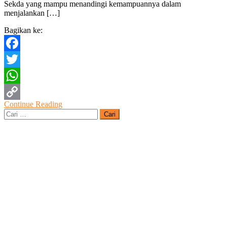
Sekda yang mampu menandingi kemampuannya dalam
Menilai
menjalankan […]
Tatag
Prabawanto
Bagikan ke:
Sekda
Terbaik
Sepanjang
Facebook
Sejarah
Twitter
WhatsApp
Continue Reading
Copy
Cari
untuk:
Link