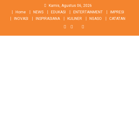
Skip
Kamis, Agustus 06, 2026
to
Home
NEWS
EDUKASI
ENTERTAINMENT
IMPRESI
content
INOVASI
INSPIRASIANA
KULINER
NGASO
CATATAN