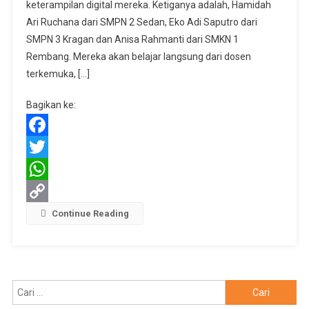
Dosen
keterampilan digital mereka. Ketiganya adalah, Hamidah
Harvard
Ari Ruchana dari SMPN 2 Sedan, Eko Adi Saputro dari
University
SMPN 3 Kragan dan Anisa Rahmanti dari SMKN 1
Rembang. Mereka akan belajar langsung dari dosen
terkemuka, […]
Bagikan ke:
Facebook
Twitter
WhatsApp
Copy
Continue Reading
Link
Cari
untuk: