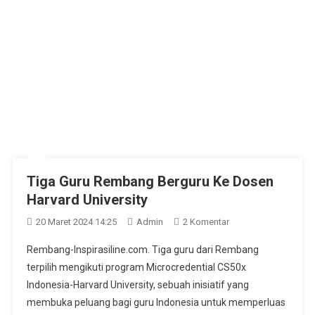
Tiga Guru Rembang Berguru Ke Dosen
Harvard University
Pada
20 Maret 2024 14:25
Admin
2 Komentar
Tiga
Rembang-Inspirasiline.com. Tiga guru dari Rembang
Guru
terpilih mengikuti program Microcredential CS50x
Rembang
Indonesia-Harvard University, sebuah inisiatif yang
Berguru
membuka peluang bagi guru Indonesia untuk memperluas
Ke