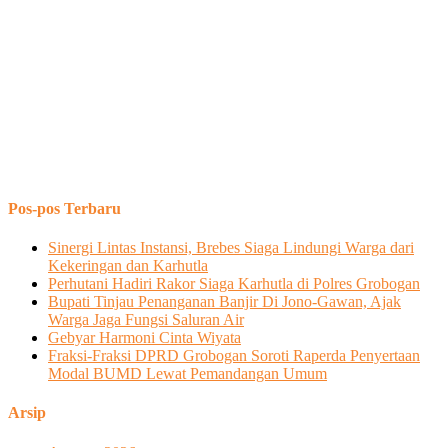
Pos-pos Terbaru
Sinergi Lintas Instansi, Brebes Siaga Lindungi Warga dari
Kekeringan dan Karhutla
Perhutani Hadiri Rakor Siaga Karhutla di Polres Grobogan
Bupati Tinjau Penanganan Banjir Di Jono-Gawan, Ajak
Warga Jaga Fungsi Saluran Air
Gebyar Harmoni Cinta Wiyata
Fraksi-Fraksi DPRD Grobogan Soroti Raperda Penyertaan
Modal BUMD Lewat Pemandangan Umum
Arsip