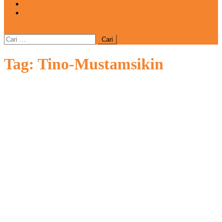
REDAKSI
CATATAN
site mode button
Cari
untuk:
Tag:
Tino-Mustamsikin