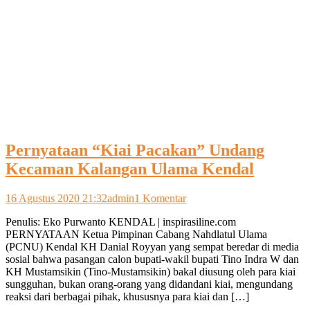
Pernyataan “Kiai Pacakan” Undang
Kecaman Kalangan Ulama Kendal
pada
16 Agustus 2020 21:32
admin
1 Komentar
Pernyataan
Penulis: Eko Purwanto KENDAL | inspirasiline.com
“Kiai
PERNYATAAN Ketua Pimpinan Cabang Nahdlatul Ulama
Pacakan”
(PCNU) Kendal KH Danial Royyan yang sempat beredar di media
Undang
sosial bahwa pasangan calon bupati-wakil bupati Tino Indra W dan
Kecaman
KH Mustamsikin (Tino-Mustamsikin) bakal diusung oleh para kiai
Kalangan
sungguhan, bukan orang-orang yang didandani kiai, mengundang
Ulama
reaksi dari berbagai pihak, khususnya para kiai dan […]
Kendal