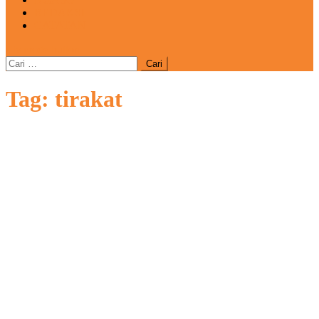
REDAKSI
CATATAN
site mode button
Cari
untuk:
Tag:
tirakat