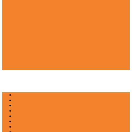
NEWS
EDUKASI
ENTERTAINMENT
IMPRESI
INOVASI
INSPIRASIANA
KULINER
NGASO