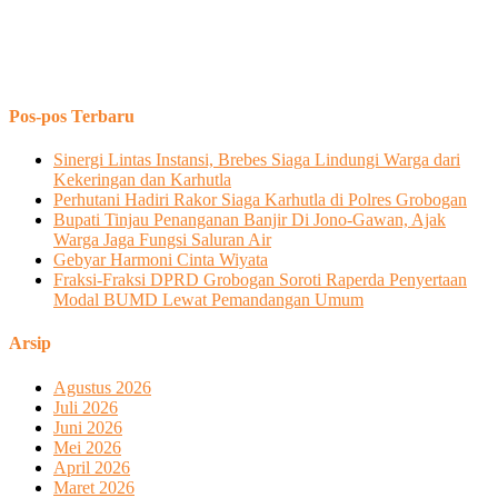
Pos-pos Terbaru
Sinergi Lintas Instansi, Brebes Siaga Lindungi Warga dari
Kekeringan dan Karhutla
Perhutani Hadiri Rakor Siaga Karhutla di Polres Grobogan
Bupati Tinjau Penanganan Banjir Di Jono-Gawan, Ajak
Warga Jaga Fungsi Saluran Air
Gebyar Harmoni Cinta Wiyata
Fraksi-Fraksi DPRD Grobogan Soroti Raperda Penyertaan
Modal BUMD Lewat Pemandangan Umum
Arsip
Agustus 2026
Juli 2026
Juni 2026
Mei 2026
April 2026
Maret 2026