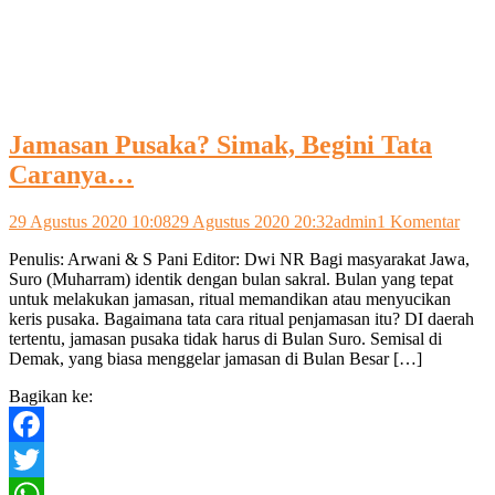
Jamasan Pusaka? Simak, Begini Tata
Caranya…
pada
29 Agustus 2020 10:08
29 Agustus 2020 20:32
admin
1 Komentar
Jama
Penulis: Arwani & S Pani Editor: Dwi NR Bagi masyarakat Jawa,
Pusa
Suro (Muharram) identik dengan bulan sakral. Bulan yang tepat
Sima
untuk melakukan jamasan, ritual memandikan atau menyucikan
Begi
keris pusaka. Bagaimana tata cara ritual penjamasan itu? DI daerah
Tata
tertentu, jamasan pusaka tidak harus di Bulan Suro. Semisal di
Car
Demak, yang biasa menggelar jamasan di Bulan Besar […]
Bagikan ke:
Facebook
Twitter