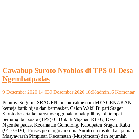
Cawabup Suroto Nyoblos di TPS 01 Desa
Ngembatpadas
pa
9 Desember 2020 14:03
9 Desember 2020 18:08
admin
16 Komentar
C
Penulis: Sugimin SRAGEN | inspirasiline.com MENGENAKAN
Su
kemeja batik hijau dan bermasker, Calon Wakil Bupati Sragen
N
Suroto beserta keluarga menggunakan hak pilihnya di tempat
di
pemungutan suara (TPS) 01 Dukuh Mijahan RT 05, Desa
T
Ngembatpadas, Kecamatan Gemolong, Kabupaten Sragen, Rabu
0
(9/12/2020). Proses pemungutan suara Suroto itu disaksikan jajaran
D
Musyawarah Pimpinan Kecamatan (Muspimcam) dan sejumlah
N