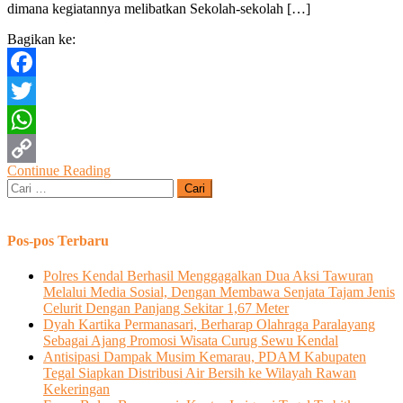
dimana kegiatannya melibatkan Sekolah-sekolah […]
Bagikan ke:
Facebook
Twitter
WhatsApp
Continue Reading
Copy
Cari
untuk:
Link
Pos-pos Terbaru
Polres Kendal Berhasil Menggagalkan Dua Aksi Tawuran
Melalui Media Sosial, Dengan Membawa Senjata Tajam Jenis
Celurit Dengan Panjang Sekitar 1,67 Meter
Dyah Kartika Permanasari, Berharap Olahraga Paralayang
Sebagai Ajang Promosi Wisata Curug Sewu Kendal
Antisipasi Dampak Musim Kemarau, PDAM Kabupaten
Tegal Siapkan Distribusi Air Bersih ke Wilayah Rawan
Kekeringan