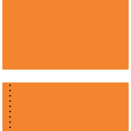
NEWS
EDUKASI
ENTERTAINMENT
IMPRESI
INOVASI
INSPIRASIANA
KULINER
NGASO
REDAKSI