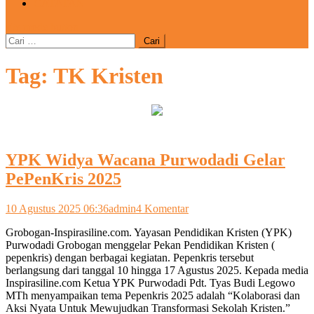
CATATAN
site mode button
Cari
untuk:
Tag:
TK Kristen
YPK Widya Wacana Purwodadi Gelar
PePenKris 2025
pada
10 Agustus 2025 06:36
admin
4 Komentar
YPK
Grobogan-Inspirasiline.com. Yayasan Pendidikan Kristen (YPK)
Widya
Purwodadi Grobogan menggelar Pekan Pendidikan Kristen (
Wacana
pepenkris) dengan berbagai kegiatan. Pepenkris tersebut
Purwodadi
berlangsung dari tanggal 10 hingga 17 Agustus 2025. Kepada media
Gelar
Inspirasiline.com Ketua YPK Purwodadi Pdt. Tyas Budi Legowo
PePenKris
MTh menyampaikan tema Pepenkris 2025 adalah “Kolaborasi dan
2025
Aksi Nyata Untuk Mewujudkan Transformasi Sekolah Kristen.”