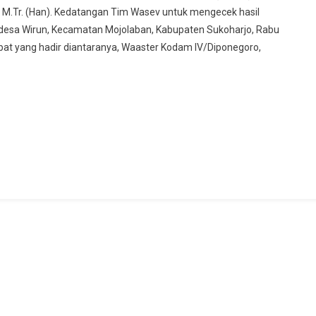
P., M.Tr. (Han). Kedatangan Tim Wasev untuk mengecek hasil
esa Wirun, Kecamatan Mojolaban, Kabupaten Sukoharjo, Rabu
bat yang hadir diantaranya, Waaster Kodam IV/Diponegoro,
n