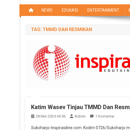
NEWS
EDUKASI
ENTERTAINMENT
TAG:
TMMD DAN RESMIKAN
Katim Wasev Tinjau TMMD Dan Resm
Pada
28 Mei 2024 04:56
Admin
1 Komentar
Katim
Sukoharjo-Inspirasiline.com. Kodim 0726/Sukoharjo
Wasev