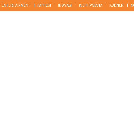
ENTERTAINMENT
IMPRESI
INOVASI
INSPIRASIANA
KULINER
N