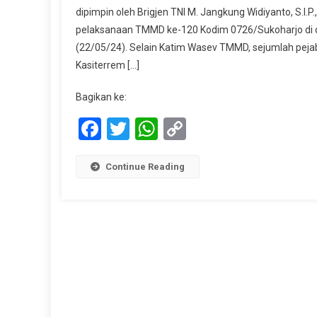
dipimpin oleh Brigjen TNI M. Jangkung Widiyanto, S.I.
Tinjau
pelaksanaan TMMD ke-120 Kodim 0726/Sukoharjo di d
TMMD
(22/05/24). Selain Katim Wasev TMMD, sejumlah peja
Dan
Resmika
Kasiterrem […]
Sumur
Bor
Bagikan ke:
Facebook
Twitter
WhatsApp
Copy
Link
Continue Reading