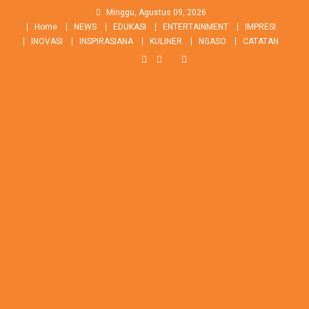
Skip
Minggu, Agustus 09, 2026
to
Home
NEWS
EDUKASI
ENTERTAINMENT
IMPRESI
content
INOVASI
INSPIRASIANA
KULINER
NGASO
CATATAN