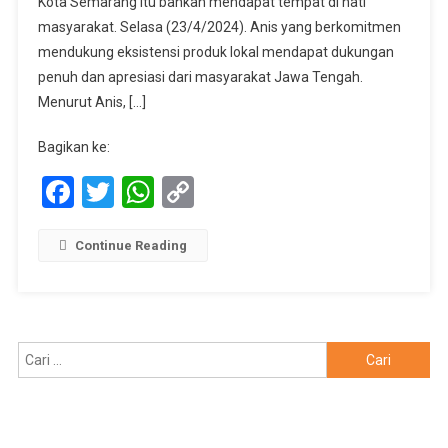
Kota Semarang itu bahkan mendapat tempat di hati
LCM
Makin
masyarakat. Selasa (23/4/2024). Anis yang berkomitmen
Ramai
mendukung eksistensi produk lokal mendapat dukungan
Pengunjung
penuh dan apresiasi dari masyarakat Jawa Tengah.
Menurut Anis, […]
Bagikan ke:
Facebook
Twitter
WhatsApp
Copy
Link
Continue Reading
Cari
untuk: