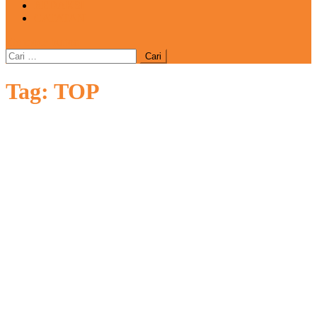
REDAKSI
CATATAN
site mode button
Cari
untuk:
Tag:
TOP