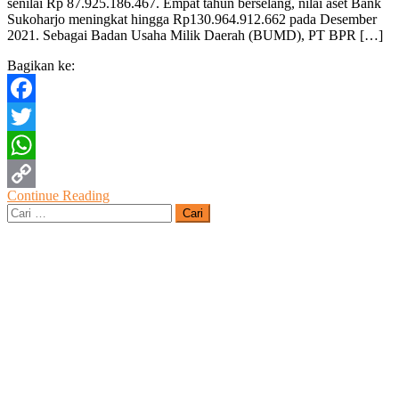
senilai Rp 87.925.186.467. Empat tahun berselang, nilai aset Bank
Sebagai
Sukoharjo meningkat hingga Rp130.964.912.662 pada Desember
TOP
2021. Sebagai Badan Usaha Milik Daerah (BUMD), PT BPR […]
BPR
Bagikan ke:
Facebook
Twitter
WhatsApp
Continue Reading
Copy
Cari
untuk:
Link