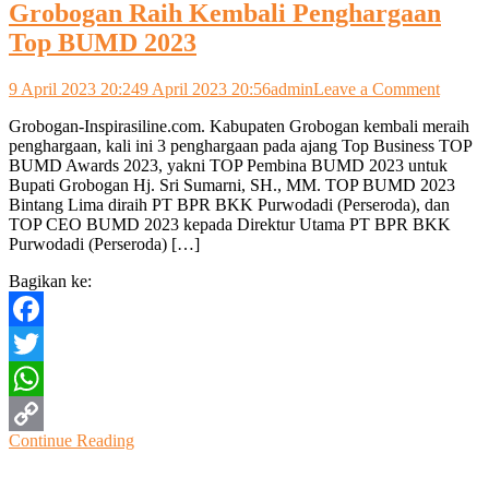
Grobogan Raih Kembali Penghargaan
Top BUMD 2023
on
9 April 2023 20:24
9 April 2023 20:56
admin
Leave a Comment
Grobo
Grobogan-Inspirasiline.com. Kabupaten Grobogan kembali meraih
Raih
penghargaan, kali ini 3 penghargaan pada ajang Top Business TOP
Kemba
BUMD Awards 2023, yakni TOP Pembina BUMD 2023 untuk
Pengha
Bupati Grobogan Hj. Sri Sumarni, SH., MM. TOP BUMD 2023
Top
Bintang Lima diraih PT BPR BKK Purwodadi (Perseroda), dan
BUM
TOP CEO BUMD 2023 kepada Direktur Utama PT BPR BKK
2023
Purwodadi (Perseroda) […]
Bagikan ke:
Facebook
Twitter
WhatsApp
Continue Reading
Copy
Link