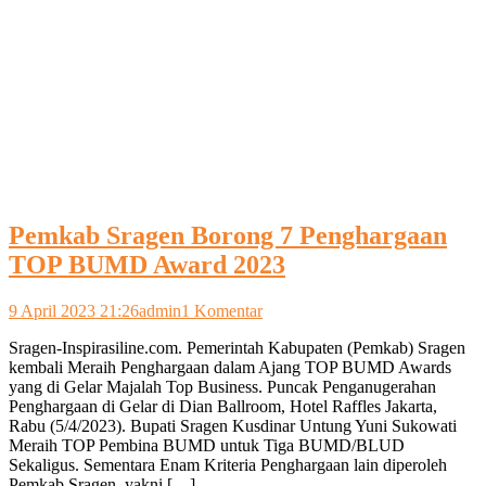
Pemkab Sragen Borong 7 Penghargaan
TOP BUMD Award 2023
pada
9 April 2023 21:26
admin
1 Komentar
Pemkab
Sragen-Inspirasiline.com. Pemerintah Kabupaten (Pemkab) Sragen
Sragen
kembali Meraih Penghargaan dalam Ajang TOP BUMD Awards
Borong
yang di Gelar Majalah Top Business. Puncak Penganugerahan
7
Penghargaan di Gelar di Dian Ballroom, Hotel Raffles Jakarta,
Penghargaan
Rabu (5/4/2023). Bupati Sragen Kusdinar Untung Yuni Sukowati
TOP
Meraih TOP Pembina BUMD untuk Tiga BUMD/BLUD
BUMD
Sekaligus. Sementara Enam Kriteria Penghargaan lain diperoleh
Award
Pemkab Sragen, yakni […]
2023