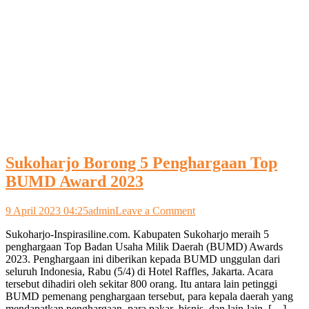
Sukoharjo Borong 5 Penghargaan Top
BUMD Award 2023
on
9 April 2023 04:25
admin
Leave a Comment
Sukoharjo
Sukoharjo-Inspirasiline.com. Kabupaten Sukoharjo meraih 5
Borong
penghargaan Top Badan Usaha Milik Daerah (BUMD) Awards
5
2023. Penghargaan ini diberikan kepada BUMD unggulan dari
Penghargaan
seluruh Indonesia, Rabu (5/4) di Hotel Raffles, Jakarta. Acara
Top
tersebut dihadiri oleh sekitar 800 orang. Itu antara lain petinggi
BUMD
BUMD pemenang penghargaan tersebut, para kepala daerah yang
Award
mendapatkan penghargaan, para pakar bisnis, dan lain-lain. […]