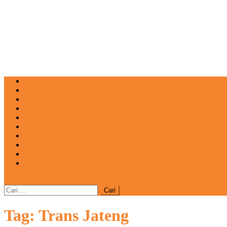
NEWS
EDUKASI
ENTERTAINMENT
IMPRESI
INOVASI
INSPIRASIANA
KULINER
NGASO
REDAKSI
CATATAN
site mode button
Cari
untuk:
Tag:
Trans Jateng