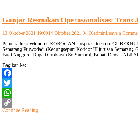
Ganjar Resmikan Operasionalisasi Trans 
13 Oktober 2021 19:00
14 Oktober 2021 04:06
admin
Leave a Comme
Penulis: Joko Widodo GROBOGAN | inspirasiline.com GUBERNUR Ja
Semarang-Purwodadi (Kedungsepur) Koridor III jurusan Semarang-G
Budi Anggoro, Bupati Grobogan Sri Sumarni, Bupati Demak Aisti A
Bagikan ke:
Facebook
Twitter
WhatsApp
Continue Reading
Copy
Link