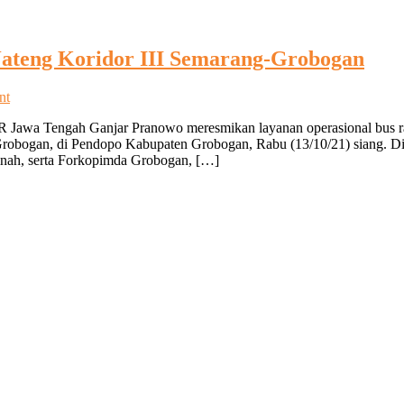
Jateng Koridor III Semarang-Grobogan
on
nt
Ganjar
wa Tengah Ganjar Pranowo meresmikan layanan operasional bus rap
Resmikan
robogan, di Pendopo Kabupaten Grobogan, Rabu (13/10/21) siang. Di
Operasionalisasi
inah, serta Forkopimda Grobogan, […]
Trans
Jateng
Koridor
III
Semarang-
Grobogan