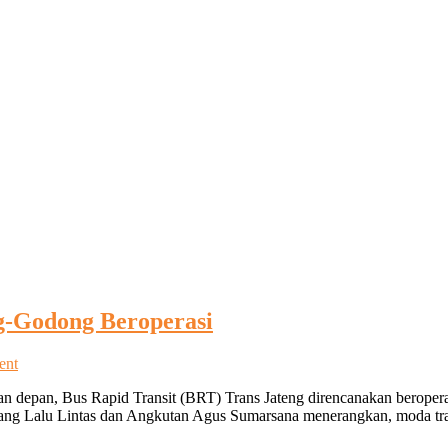
g-Godong Beroperasi
on
ent
Pekan
epan, Bus Rapid Transit (BRT) Trans Jateng direncanakan beropera
Depan,
g Lalu Lintas dan Angkutan Agus Sumarsana menerangkan, moda transp
BRT
Trans