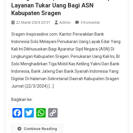
Layanan Tukar Uang Bagi ASN
Kabupaten Sragen
Pada
22 Maret 2024 20:51
Admin
5 Komentar
Jelang
Sragen-Inspirasiline.com. Kantor Perwakilan Bank
Lebaran,
Indonesia Solo Melayani Penukaran Uang Layak Edar Yang
Bank
Kali Ini Dikhususkan Bagi Aparatur Sipil Negara (ASN) Di
Indonesia
Lingkungan Kabupaten Sragen. Penukaran Uang Kali Ini, BI
Siapkan
Layanan
Solo Menghadirkan Tiga Mobil Kas Keliling Yakni Dari Bank
Tukar
Indonesia, Bank Jateng Dan Bank Syariah Indonesia Yang
Uang
Digelar Di Halaman Sekretariat Daerah Kabupaten Sragen
Bagi
Jumat (22/3/2024) […]
ASN
Kabupaten
Bagikan ke:
Sragen
Facebook
Twitter
WhatsApp
Copy
Link
Continue Reading