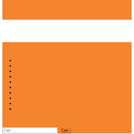
NEWS
EDUKASI
ENTERTAINMENT
IMPRESI
INOVASI
INSPIRASIANA
KULINER
NGASO
REDAKSI
CATATAN
site mode button
Cari