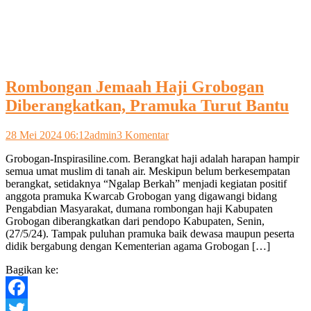
Rombongan Jemaah Haji Grobogan
Diberangkatkan, Pramuka Turut Bantu
pada
28 Mei 2024 06:12
admin
3 Komentar
Rombongan
Grobogan-Inspirasiline.com. Berangkat haji adalah harapan hampir
Jemaah
semua umat muslim di tanah air. Meskipun belum berkesempatan
Haji
berangkat, setidaknya “Ngalap Berkah” menjadi kegiatan positif
Grobogan
anggota pramuka Kwarcab Grobogan yang digawangi bidang
Diberangkatkan,
Pengabdian Masyarakat, dumana rombongan haji Kabupaten
Pramuka
Grobogan diberangkatkan dari pendopo Kabupaten, Senin,
Turut
(27/5/24). Tampak puluhan pramuka baik dewasa maupun peserta
Bantu
didik bergabung dengan Kementerian agama Grobogan […]
Bagikan ke:
Facebook