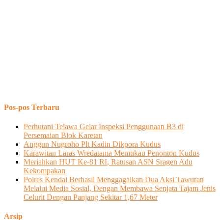
Pos-pos Terbaru
Perhutani Telawa Gelar Inspeksi Penggunaan B3 di
Persemaian Blok Karetan
Anggun Nugroho Plt Kadin Dikpora Kudus
Karawitan Laras Wredatama Memukau Penonton Kudus
Meriahkan HUT Ke-81 RI, Ratusan ASN Sragen Adu
Kekompakan
Polres Kendal Berhasil Menggagalkan Dua Aksi Tawuran
Melalui Media Sosial, Dengan Membawa Senjata Tajam Jenis
Celurit Dengan Panjang Sekitar 1,67 Meter
Arsip