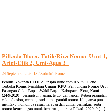
Pilkada Blora: Tutik-Riza Nomor Urut 1,
Arief-Etik 2, Umi-Agus 3
pada
24 September 2020 13:53
admin
1 Komentar
Pilkada
Penulis: Yokanan BLORA | inspirasiline.com RAPAT Pleno
Blora:
Terbuka Komisi Pemilihan Umum (KPU) Pengundian Nomor Urut
Tutik-
Pasangan Calon Bupati-Wakil Bupati Kabupaten Blora, Kamis
Riza
(24/9/2020), berlangsung aman, tertib, dan lancar. Ketiga pasangan
Nomor
calon (paslon) memang sudah mengambil nomor. Ketiganya pun
Urut
mengaku, nomornya sesuai harapan dan dinilai bermakna, serta
1,
nomor kemenangan untuk bertarung di arena Pilkada 2020, 9 […]
Arief-