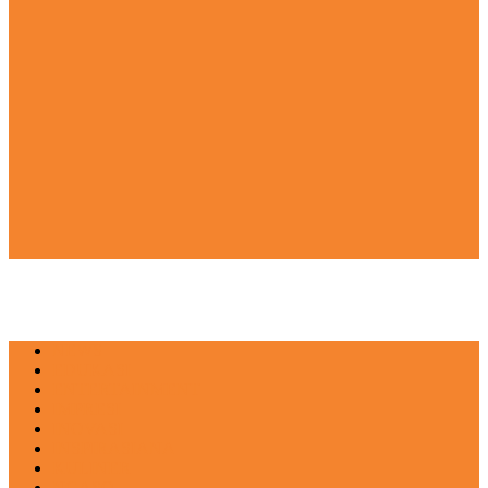
NEWS
EDUKASI
ENTERTAINMENT
IMPRESI
INOVASI
INSPIRASIANA
KULINER
NGASO