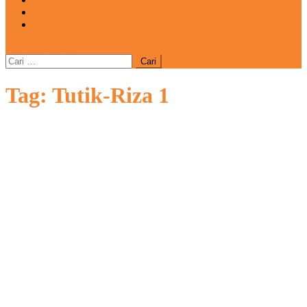
REDAKSI
CATATAN
site mode button
Cari
untuk:
Tag:
Tutik-Riza 1