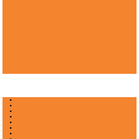
NEWS
EDUKASI
ENTERTAINMENT
IMPRESI
INOVASI
INSPIRASIANA
KULINER
NGASO