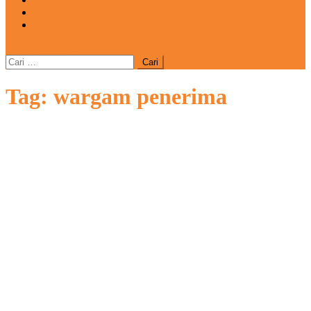
REDAKSI
CATATAN
site mode button
Cari
untuk:
Tag:
wargam penerima