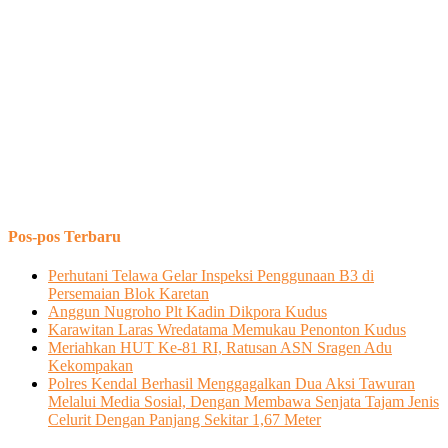
Pos-pos Terbaru
Perhutani Telawa Gelar Inspeksi Penggunaan B3 di
Persemaian Blok Karetan
Anggun Nugroho Plt Kadin Dikpora Kudus
Karawitan Laras Wredatama Memukau Penonton Kudus
Meriahkan HUT Ke-81 RI, Ratusan ASN Sragen Adu
Kekompakan
Polres Kendal Berhasil Menggagalkan Dua Aksi Tawuran
Melalui Media Sosial, Dengan Membawa Senjata Tajam Jenis
Celurit Dengan Panjang Sekitar 1,67 Meter