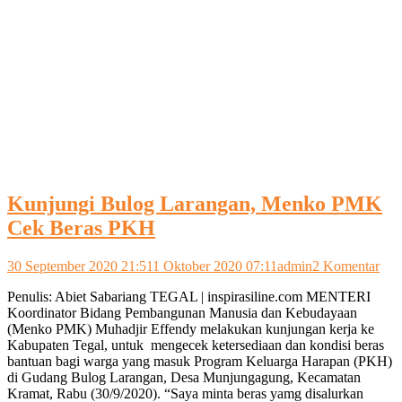
Kunjungi Bulog Larangan, Menko PMK
Cek Beras PKH
pad
30 September 2020 21:51
1 Oktober 2020 07:11
admin
2 Komentar
Kun
Penulis: Abiet Sabariang TEGAL | inspirasiline.com MENTERI
Bul
Koordinator Bidang Pembangunan Manusia dan Kebudayaan
Lar
(Menko PMK) Muhadjir Effendy melakukan kunjungan kerja ke
Me
Kabupaten Tegal, untuk mengecek ketersediaan dan kondisi beras
PM
bantuan bagi warga yang masuk Program Keluarga Harapan (PKH)
Cek
di Gudang Bulog Larangan, Desa Munjungagung, Kecamatan
Ber
Kramat, Rabu (30/9/2020). “Saya minta beras yamg disalurkan
PK