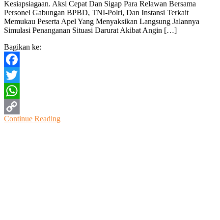
Kesiapsiagaan. Aksi Cepat Dan Sigap Para Relawan Bersama
Kesiapsiagaan
Personel Gabungan BPBD, TNI-Polri, Dan Instansi Terkait
Bencana
Memukau Peserta Apel Yang Menyaksikan Langsung Jalannya
Hidrometeorologi
Simulasi Penanganan Situasi Darurat Akibat Angin […]
Di
Sragen
Bagikan ke:
Facebook
Twitter
WhatsApp
Continue Reading
Copy
Link