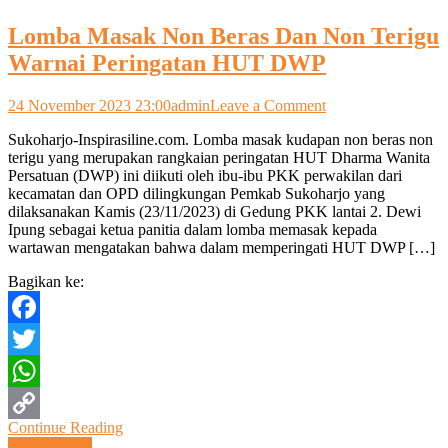
Lomba Masak Non Beras Dan Non Terigu
Warnai Peringatan HUT DWP
on
24 November 2023 23:00
admin
Leave a Comment
Lomba
Sukoharjo-Inspirasiline.com. Lomba masak kudapan non beras non
Masak
terigu yang merupakan rangkaian peringatan HUT Dharma Wanita
Non
Persatuan (DWP) ini diikuti oleh ibu-ibu PKK perwakilan dari
Beras
kecamatan dan OPD dilingkungan Pemkab Sukoharjo yang
Dan
dilaksanakan Kamis (23/11/2023) di Gedung PKK lantai 2. Dewi
Non
Ipung sebagai ketua panitia dalam lomba memasak kepada
Terigu
wartawan mengatakan bahwa dalam memperingati HUT DWP […]
Warnai
Peringatan
Bagikan ke:
HUT
DWP
Facebook
Twitter
WhatsApp
Continue Reading
Copy
Pos-pos lama