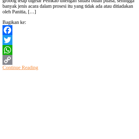
grobog tetap digelar Pemkab ditengah situasi bulan puasa, sehingga
Grobogan
banyak jenis acara dalam prosesi itu yang tidak ada atau ditiadakan
ke
oleh Panitia, […]
300
Bagikan ke:
Facebook
Twitter
WhatsApp
Continue Reading
Copy
Link