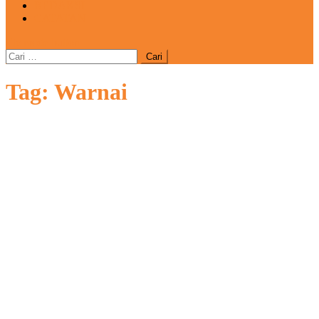
REDAKSI
CATATAN
site mode button
Cari
untuk:
Tag:
Warnai