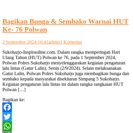
Bagikan Bunga & Sembako Warnai HUT
Ke- 76 Polwan
pada
2 September 2024 16:41
admin
1 Komentar
Bagikan
Sukoharjo-Inspirasiline.com. Dalam rangka memperingati Hari
Bunga
Ulang Tahun (HUT) Polwan ke 76, pada 1 September 2024,
&
Polwan Polres Sukoharjo menyelenggarakan kegiatan pengaturan
Sembako
lalu lintas (Gatur Lalin), Senin (2/9/2024). Selain melaksanakan
Warnai
Gatur Lalin, Polwan Polres Sukoharjo juga membagikan bunga dan
HUT
sembako kepada masyarakat disekitaran Simpang 5 Sukoharjo.
Ke-
Kegiatan pengaturan lalu lintas ini dalam rangka rangkaian HUT
76
Polwan […]
Polwan
Bagikan ke:
Facebook
Twitter