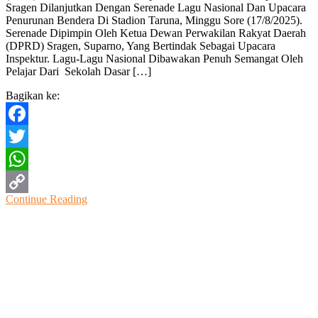
Sragen Dilanjutkan Dengan Serenade Lagu Nasional Dan Upacara
Lantunan
Penurunan Bendera Di Stadion Taruna, Minggu Sore (17/8/2025).
Serenade
Serenade Dipimpin Oleh Ketua Dewan Perwakilan Rakyat Daerah
Warnai
(DPRD) Sragen, Suparno, Yang Bertindak Sebagai Upacara
Penurunan
Inspektur. Lagu-Lagu Nasional Dibawakan Penuh Semangat Oleh
Bendera
Pelajar Dari Sekolah Dasar […]
HUT
Ke-
Bagikan ke:
80
RI
Di
Facebook
Stadion
Taruna
Twitter
Sragen
WhatsApp
Continue Reading
Copy
Link