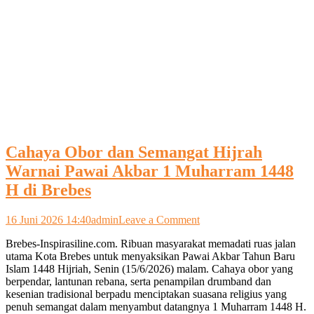
Cahaya Obor dan Semangat Hijrah
Warnai Pawai Akbar 1 Muharram 1448
H di Brebes
on
16 Juni 2026 14:40
admin
Leave a Comment
Cahaya
Brebes-Inspirasiline.com. Ribuan masyarakat memadati ruas jalan
Obor
utama Kota Brebes untuk menyaksikan Pawai Akbar Tahun Baru
dan
Islam 1448 Hijriah, Senin (15/6/2026) malam. Cahaya obor yang
Semangat
berpendar, lantunan rebana, serta penampilan drumband dan
Hijrah
kesenian tradisional berpadu menciptakan suasana religius yang
Warnai
penuh semangat dalam menyambut datangnya 1 Muharram 1448 H.
Pawai