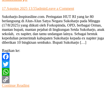
on
17 Agustus 2025 13:55
admin
Leave a Comment
Pengibaran
Sukoharjo-Inspirasiline.com. Peringatan HUT RI yang ke 80
1000
berlangsung di Alun-Alun Satya Negara Sukoharjo pada Minggu
Bendera
(17/8/2025) yang diikuti oleh Forkopimda, OPD, berbagai Ormas,
Warnai
mantan bupati, mantan pejabat di lingkungan Setda Sukoharjo, anak
Upacara
sekolah, ex napiter, dan tamu undangan lainya. Sebagai bentuk
Detik-
kepedulian pemerintah kabupaten Sukoharjo kepada ex napiter juga
Detik
diberikan 10 bingkisan sembako. Bupati Sukoharjo […]
Proklamasi
di
Bagikan ke:
Sukoharjo
Facebook
Twitter
WhatsApp
Continue Reading
Copy
Link