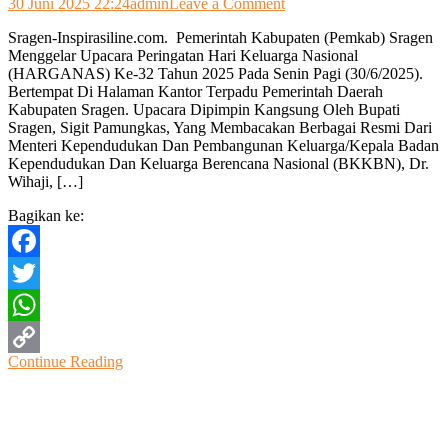
on
30 Juni 2025 22:24
admin
Leave a Comment
Nuansa
Sragen-Inspirasiline.com. Pemerintah Kabupaten (Pemkab) Sragen
Lurik
Menggelar Upacara Peringatan Hari Keluarga Nasional
Warnai
(HARGANAS) Ke-32 Tahun 2025 Pada Senin Pagi (30/6/2025).
Upacara
Bertempat Di Halaman Kantor Terpadu Pemerintah Daerah
Hari
Kabupaten Sragen. Upacara Dipimpin Kangsung Oleh Bupati
Keluarga
Sragen, Sigit Pamungkas, Yang Membacakan Berbagai Resmi Dari
Nasional
Menteri Kependudukan Dan Pembangunan Keluarga/Kepala Badan
Ke-
Kependudukan Dan Keluarga Berencana Nasional (BKKBN), Dr.
32
Wihaji, […]
Di
Sragen
Bagikan ke:
Facebook
Twitter
WhatsApp
Continue Reading
Copy
Link