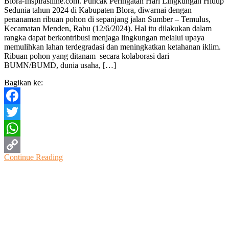
Blora-Inspirasiline.com. Puncak Peringatan Hari Lingkungan Hidup
Ribuan
Sedunia tahun 2024 di Kabupaten Blora, diwarnai dengan
Pohon
penanaman ribuan pohon di sepanjang jalan Sumber – Temulus,
Warnai
Kecamatan Menden, Rabu (12/6/2024). Hal itu dilakukan dalam
Peringatan
rangka dapat berkontribusi menjaga lingkungan melalui upaya
Hari
memulihkan lahan terdegradasi dan meningkatkan ketahanan iklim.
Lingkungan
Ribuan pohon yang ditanam secara kolaborasi dari
Hidup
BUMN/BUMD, dunia usaha, […]
Di
Blora
Bagikan ke:
Facebook
Twitter
WhatsApp
Continue Reading
Copy
Link