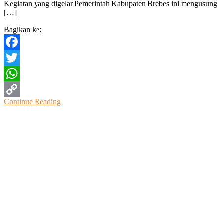
Kegiatan yang digelar Pemerintah Kabupaten Brebes ini mengusung
Akbar
[…]
1
Muharram
Bagikan ke:
1448
H
di
Facebook
Brebes
Twitter
WhatsApp
Continue Reading
Copy
Link