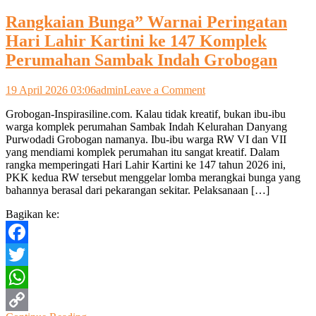
Rangkaian Bunga” Warnai Peringatan
Hari Lahir Kartini ke 147 Komplek
Perumahan Sambak Indah Grobogan
on
19 April 2026 03:06
admin
Leave a Comment
Rangkaian
Grobogan-Inspirasiline.com. Kalau tidak kreatif, bukan ibu-ibu
Bunga”
warga komplek perumahan Sambak Indah Kelurahan Danyang
Warnai
Purwodadi Grobogan namanya. Ibu-ibu warga RW VI dan VII
Peringatan
yang mendiami komplek perumahan itu sangat kreatif. Dalam
Hari
rangka memperingati Hari Lahir Kartini ke 147 tahun 2026 ini,
Lahir
PKK kedua RW tersebut menggelar lomba merangkai bunga yang
Kartini
bahannya berasal dari pekarangan sekitar. Pelaksanaan […]
ke
147
Bagikan ke:
Komplek
Perumahan
Sambak
Facebook
Indah
Grobogan
Twitter
WhatsApp