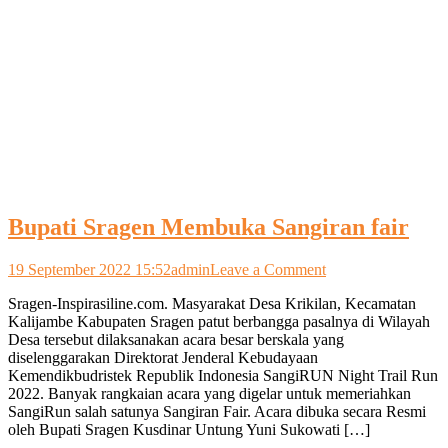
Bupati Sragen Membuka Sangiran fair
on
19 September 2022 15:52
admin
Leave a Comment
Bupati
Sragen-Inspirasiline.com. Masyarakat Desa Krikilan, Kecamatan
Sragen
Kalijambe Kabupaten Sragen patut berbangga pasalnya di Wilayah
Membuka
Desa tersebut dilaksanakan acara besar berskala yang
Sangiran
diselenggarakan Direktorat Jenderal Kebudayaan
fair
Kemendikbudristek Republik Indonesia SangiRUN Night Trail Run
2022. Banyak rangkaian acara yang digelar untuk memeriahkan
SangiRun salah satunya Sangiran Fair. Acara dibuka secara Resmi
oleh Bupati Sragen Kusdinar Untung Yuni Sukowati […]