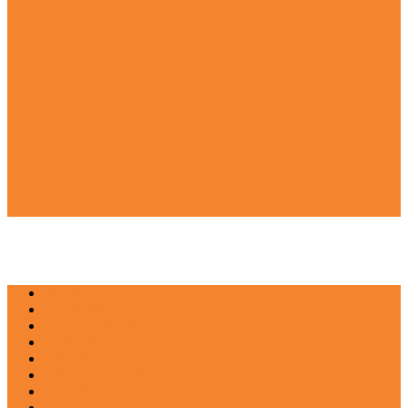
NEWS
EDUKASI
ENTERTAINMENT
IMPRESI
INOVASI
INSPIRASIANA
KULINER
NGASO