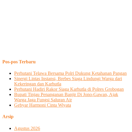
Pos-pos Terbaru
Perhutani Telawa Bersama Polri Dukung Ketahanan Pangan
Sinergi Lintas Instansi, Brebes Siaga Lindungi Warga dari
Kekeringan dan Karhutla
Perhutani Hadiri Rakor Siaga Karhutla di Polres Grobogan
Bupati Tinjau Penanganan Banjir Di Jono-Gawan, Ajak
Warga Jaga Fungsi Saluran Air
Gebyar Harmoni Cinta Wiyata
Arsip
Agustus 2026