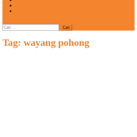
REDAKSI
CATATAN
site mode button
Cari
untuk:
Tag:
wayang pohong