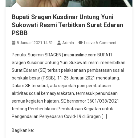
Bupati Sragen Kusdinar Untung Yuni
Sukowati Resmi Terbitkan Surat Edaran
PSBB
On
8 Januari 2021 14:52
Admin
Leave A Comment
Bupati
Penulis: Sugimin SRAGEN | inspirasiline.com BUPATI
Sragen
Sragen Kusdinar Untung Yuni Sukowati resmi menerbitkan
Kusdinar
Surat Edaran (SE) terkait pelaksanaan pembatasan sosial
Untung
berskala besar (PSBB), 11-25 Januari 2021 mendatang.
Yuni
Sukowati
Dalam SE tersebut, ada sejumlah poin pembatasan
Resmi
aktivitas sosial kemasyarakatan, termasuk penundaan
Terbitkan
semua kegiatan hajatan. SE bernomor 3601/O38/2O21
Surat
tentang Pemberlakuan Pembatasan Kegiatan untuk
Edaran
Pengendalian Penyebaran Covid-19 di Sragen […]
PSBB
Bagikan ke: