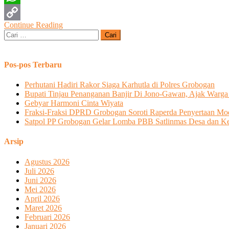
WhatsApp
Continue Reading
Copy
Cari
untuk:
Link
Pos-pos Terbaru
Perhutani Hadiri Rakor Siaga Karhutla di Polres Grobogan
Bupati Tinjau Penanganan Banjir Di Jono-Gawan, Ajak Warga 
Gebyar Harmoni Cinta Wiyata
Fraksi-Fraksi DPRD Grobogan Soroti Raperda Penyertaan
Satpol PP Grobogan Gelar Lomba PBB Satlinmas Desa dan Ke
Arsip
Agustus 2026
Juli 2026
Juni 2026
Mei 2026
April 2026
Maret 2026
Februari 2026
Januari 2026