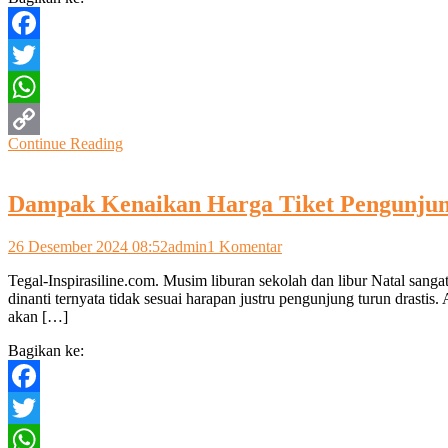
Ruwat
Bumi
di
Facebook
Balik
Bangkitnya
Twitter
Wisata
Guci
WhatsApp
Continue Reading
Copy
Link
Dampak Kenaikan Harga Tiket Pengunjung
pada
26 Desember 2024 08:52
admin
1 Komentar
Dampak
Tegal-Inspirasiline.com. Musim liburan sekolah dan libur Natal san
Kenaikan
dinanti ternyata tidak sesuai harapan justru pengunjung turun drasti
Harga
akan […]
Tiket
Pengunjung
Bagikan ke:
Wisata
Guci
Turun
Facebook
Drastis
Twitter