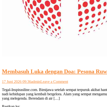
Membasuh Luka dengan Doa: Pesona Ruwat
on
17 Juni 2026 09:36
admin
Leave a Comment
Membasuh
Tegal-Inspirasiline.com. ​Bimijawa setelah sempat terpuruk akibat h
Luka
nadi kehidupan yang kembali bergelora. Alam yang sempat mengamuk 
dengan
yang melegenda. Berendam di air […]
Doa:
Pesona
Bagikan ke: