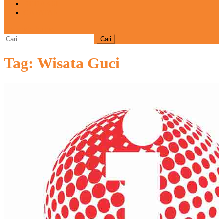
REDAKSI
CATATAN
site mode button
Cari
untuk:
Tag:
Wisata Guci