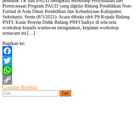
pendidik TK dan PAUD mengikuti Workshop Penyusunan dan
Gelar Wor
Perencanaan Program PAUD yang digelar Bidang Pendidikan Non-
Penyusun
Formal di Aula Dinas Pendidikan dan Kebudayaan Kabupaten
dan
Sukoharjo, Senin (8/3/2021). Acara dibuka oleh Plt Kepala Bidang
Perencana
PNFI. Kasie Peserta Didik Bidang PNFI Sadiyo di sela-sela
Program
workshop kepada wartawan mengatakan, kegiatan workshop
PAUD
semacam ini […]
Bagikan ke:
Facebook
Twitter
WhatsApp
Continue Reading
Copy
Cari
untuk:
Link