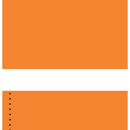
NEWS
EDUKASI
ENTERTAINMENT
IMPRESI
INOVASI
INSPIRASIANA
KULINER
NGASO