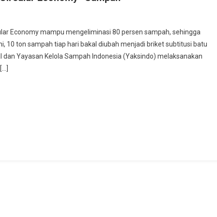
ada
ota
ircular Economy mampu mengeliminasi 80 persen sampah, sehingga
egal
ni, 10 ton sampah tiap hari bakal diubah menjadi briket subtitusi batu
iap
al dan Yayasan Kelola Sampah Indonesia (Yaksindo) melaksanakan
erapkan
[…]
eknologi
ircular
conomy”
ampah