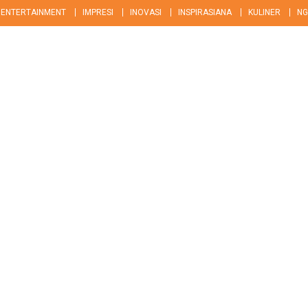
ENTERTAINMENT
IMPRESI
INOVASI
INSPIRASIANA
KULINER
NG