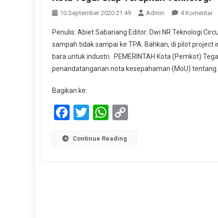
P
10 September 2020 21:49
Admin
4 Komentar
K
Penulis: Abiet Sabariang Editor: Dwi NR Teknologi C
T
sampah tidak sampai ke TPA. Bahkan, di pilot project i
S
bara untuk industri. PEMERINTAH Kota (Pemkot) Teg
T
penandatanganan nota kesepahaman (MoU) tentang 
T
“C
Bagikan ke:
E
S
Facebook
Twitter
WhatsApp
Copy
Link
Continue Reading