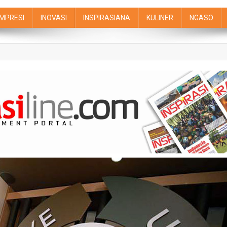
IMPRESI
INOVASI
INSPIRASIANA
KULINER
NGASO