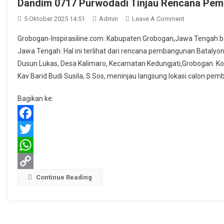
Dandim 0717 Purwodadi Tinjau Rencana Pem
On
5 Oktober 2025 14:51
Admin
Leave A Comment
Dandim
Grobogan-Inspirasiline.com. Kabupaten Grobogan,Jawa Tengah ber
0717
Jawa Tengah. Hal ini terlihat dari rencana pembangunan Batalyon
Purwodadi
Dusun Lukas, Desa Kalimaro, Kecamatan Kedungjati,Grobogan. Kom
Tinjau
Kav Barid Budi Susila, S.Sos, meninjau langsung lokasi calon pe
Rencana
Pembanguna
Bagikan ke:
Yonif
Tempur
Facebook
Twitter
WhatsApp
Copy
Continue Reading
Link