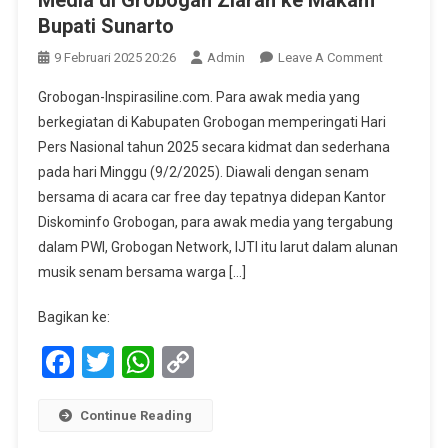
Media di Grobogan Ziarah ke Makam
Bupati Sunarto
On
9 Februari 2025 20:26
Admin
Leave A Comment
Peringati
Grobogan-Inspirasiline.com. Para awak media yang
Hari
berkegiatan di Kabupaten Grobogan memperingati Hari
Pers
Pers Nasional tahun 2025 secara kidmat dan sederhana
Nasional
pada hari Minggu (9/2/2025). Diawali dengan senam
2025,
Awak
bersama di acara car free day tepatnya didepan Kantor
Media
Diskominfo Grobogan, para awak media yang tergabung
Di
dalam PWI, Grobogan Network, IJTI itu larut dalam alunan
Grobogan
musik senam bersama warga […]
Ziarah
Ke
Bagikan ke:
Makam
Facebook
Twitter
WhatsApp
Copy
Bupati
Sunarto
Link
Continue Reading