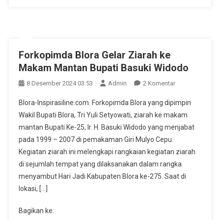
Forkopimda Blora Gelar Ziarah ke
Makam Mantan Bupati Basuki Widodo
Pada
8 Desember 2024 03:53
Admin
2 Komentar
Forkopimda
Blora-Inspirasiline.com. Forkopimda Blora yang dipimpin
Blora
Wakil Bupati Blora, Tri Yuli Setyowati, ziarah ke makam
Gelar
mantan Bupati Ke-25, Ir. H. Basuki Widodo yang menjabat
Ziarah
pada 1999 – 2007 di pemakaman Giri Mulyo Cepu.
Ke
Makam
Kegiatan ziarah ini melengkapi rangkaian kegiatan ziarah
Mantan
di sejumlah tempat yang dilaksanakan dalam rangka
Bupati
menyambut Hari Jadi Kabupaten Blora ke-275. Saat di
Basuki
lokasi, […]
Widodo
Bagikan ke: