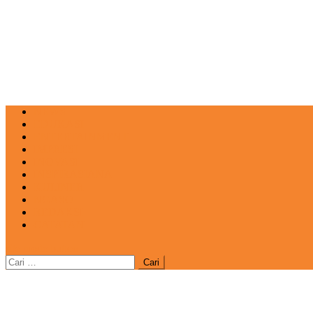
NEWS
EDUKASI
ENTERTAINMENT
IMPRESI
INOVASI
INSPIRASIANA
KULINER
NGASO
REDAKSI
CATATAN
site mode button
Cari
untuk: