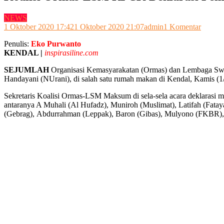
NEWS
pada
1 Oktober 2020 17:42
1 Oktober 2020 21:07
admin
1 Komentar
Koalisi
Penulis:
Eko Purwanto
Ormas-
KENDAL |
inspirasiline.com
LSM
RPCK
SEJUMLAH
Organisasi Kemasyarakatan (Ormas) dan Lembaga Sw
Deklara
Handayani (NUrani), di salah satu rumah makan di Kendal, Kamis (1
Pemen
NUran
Sekretaris Koalisi Ormas-LSM Maksum di sela-sela acara deklaras
antaranya A Muhali (Al Hufadz), Muniroh (Muslimat), Latifah (Fa
(Gebrag), Abdurrahman (Leppak), Baron (Gibas), Mulyono (FKBR),