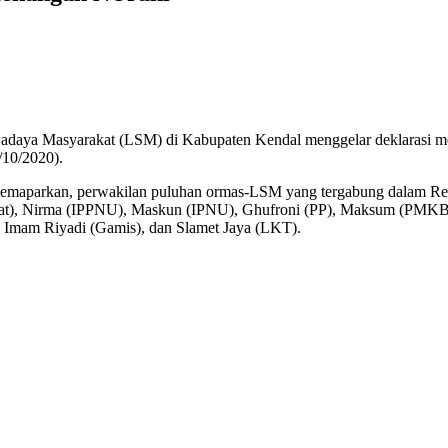
adaya Masyarakat (LSM) di Kabupaten Kendal menggelar deklarasi
si
/10/2020).
angan
i
i memaparkan, perwakilan puluhan ormas-LSM yang tergabung dalam 
tayat), Nirma (IPPNU), Maskun (IPNU), Ghufroni (PP), Maksum (PMKB
 Imam Riyadi (Gamis), dan Slamet Jaya (LKT).