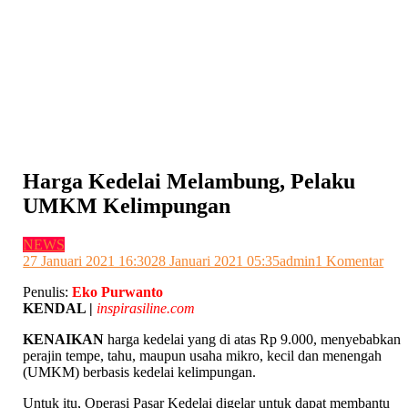
Harga Kedelai Melambung, Pelaku
UMKM Kelimpungan
NEWS
pad
27 Januari 2021 16:30
28 Januari 2021 05:35
admin
1 Komentar
Har
Penulis:
Eko Purwanto
Ked
KENDAL |
inspirasiline.com
Mel
Pel
KENAIKAN
harga kedelai yang di atas Rp 9.000, menyebabkan
UM
perajin tempe, tahu, maupun usaha mikro, kecil dan menengah
Kel
(UMKM) berbasis kedelai kelimpungan.
Untuk itu, Operasi Pasar Kedelai digelar untuk dapat membantu