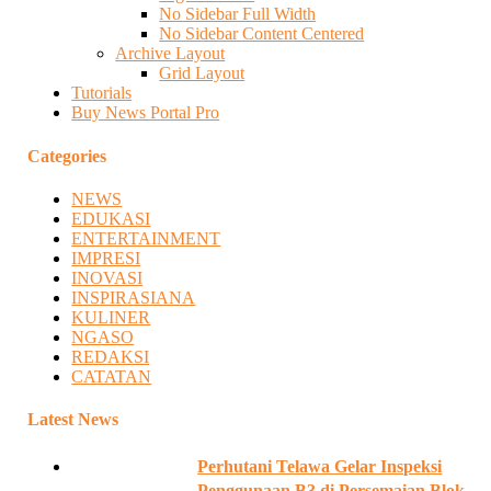
No Sidebar Full Width
No Sidebar Content Centered
Archive Layout
Grid Layout
Tutorials
Buy News Portal Pro
Categories
NEWS
EDUKASI
ENTERTAINMENT
IMPRESI
INOVASI
INSPIRASIANA
KULINER
NGASO
REDAKSI
CATATAN
Latest News
Perhutani Telawa Gelar Inspeksi
Penggunaan B3 di Persemaian Blok