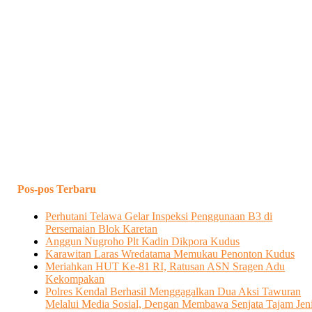
Pos-pos Terbaru
Perhutani Telawa Gelar Inspeksi Penggunaan B3 di
Persemaian Blok Karetan
Anggun Nugroho Plt Kadin Dikpora Kudus
Karawitan Laras Wredatama Memukau Penonton Kudus
Meriahkan HUT Ke-81 RI, Ratusan ASN Sragen Adu
Kekompakan
Polres Kendal Berhasil Menggagalkan Dua Aksi Tawuran
Melalui Media Sosial, Dengan Membawa Senjata Tajam Jen