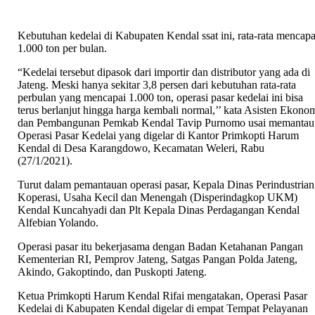
Kebutuhan kedelai di Kabupaten Kendal ssat ini, rata-rata mencapa
1.000 ton per bulan.
“Kedelai tersebut dipasok dari importir dan distributor yang ada di
Jateng. Meski hanya sekitar 3,8 persen dari kebutuhan rata-rata
perbulan yang mencapai 1.000 ton, operasi pasar kedelai ini bisa
terus berlanjut hingga harga kembali normal,’’ kata Asisten Ekono
dan Pembangunan Pemkab Kendal Tavip Purnomo usai memantau
Operasi Pasar Kedelai yang digelar di Kantor Primkopti Harum
Kendal di Desa Karangdowo, Kecamatan Weleri, Rabu
(27/1/2021).
Turut dalam pemantauan operasi pasar, Kepala Dinas Perindustrian
Koperasi, Usaha Kecil dan Menengah (Disperindagkop UKM)
Kendal Kuncahyadi dan Plt Kepala Dinas Perdagangan Kendal
Alfebian Yolando.
Operasi pasar itu bekerjasama dengan Badan Ketahanan Pangan
Kementerian RI, Pemprov Jateng, Satgas Pangan Polda Jateng,
Akindo, Gakoptindo, dan Puskopti Jateng.
Ketua Primkopti Harum Kendal Rifai mengatakan, Operasi Pasar
Kedelai di Kabupaten Kendal digelar di empat Tempat Pelayanan