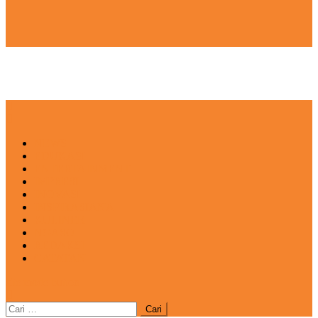
NEWS
EDUKASI
ENTERTAINMENT
IMPRESI
INOVASI
INSPIRASIANA
KULINER
NGASO
REDAKSI
CATATAN
site mode button
Cari