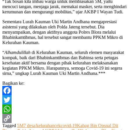
“Tak bosan kita imbau warga untuk membiasakan 5M, yaitu
mencuci tangan, menjaga jarak, memakai masker, serta menghindari
kerumunan dan mengurangi mobilitas,” ujar AKBP I Wayan Tudi.
Sementara Lurah Kauman Uki Martin Andhana mengapresiasi
asistensi yang dilakukan oleh Polda Jateng tersebut. Dia
menyampaikan, dengan aktifnya anggota Polres Blora melalui
Bhabinkamtibmas, hal tersebut sangat membantu PPKM Mikro di
Kelurahan Kauman.
“
Alhamdulillah
di Kelurahan Kauman, seluruh elemen masyarakat
kompak, baik dari Bhabinkamtibmas dan Babinsa serta petugas
kesehatan aktif bersama dengan pihak kelurahan melaksanakan
kegiatan PPKM Mikro. Harapannya, semoga Covid-19 ini segera
sirna,” ungkap Lurah Kauman Uki Martin Andhana.***
Bagikan ke:
Facebook
Twitter
WhatsApp
Tagged
5M
7 desa/kelurahan
cek
covid-19
Kabag Bin Opsnal Dit
Copy