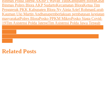
Binmas Polda Jateng AKBP I Wayan Tudi
Kabupaten Blora
Kasat
Binmas Polres Blora AKP Sudarto
Kecamatan Blora
Ketua Tim
Link
Penggerak PKK Kabupaten Blora Ny Ainia Arief Rohman
Lurah
Kauman Uki Martin Andhana
pemberlakuan pembatasan kegiatan
masyarakat
Polres Blora
Posko PPKM Mikro
Posko Siaga Covid-
19
Tim Asistensi Polda Jateng
Tim Asistensi Polda Jawa Tengah
Navigasi
Bupati Kendal Dico M Ganinduto Gelar Penandatanganan Pakta
Integritas
pos
Produksi Kerajinan Kreatif, Warga Desa Sepat Kampanyekan
Prokes
Related Posts