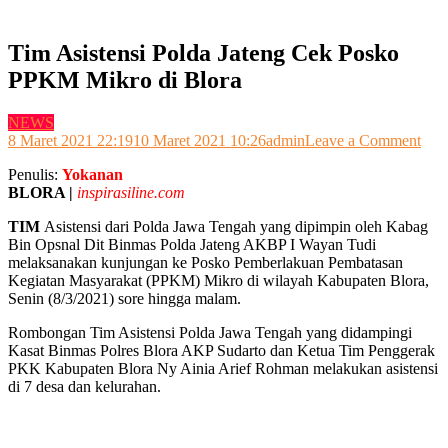
Tim Asistensi Polda Jateng Cek Posko
PPKM Mikro di Blora
NEWS
on
8 Maret 2021 22:19
10 Maret 2021 10:26
admin
Leave a Comment
Tim
Penulis:
Yokanan
Asis
BLORA |
inspirasiline.com
Pol
Jate
TIM
Asistensi dari Polda Jawa Tengah yang dipimpin oleh Kabag
Cek
Bin Opsnal Dit Binmas Polda Jateng AKBP I Wayan Tudi
Pos
melaksanakan kunjungan ke Posko Pemberlakuan Pembatasan
PP
Kegiatan Masyarakat (PPKM) Mikro di wilayah Kabupaten Blora,
Mik
Senin (8/3/2021) sore hingga malam.
di
Blor
Rombongan Tim Asistensi Polda Jawa Tengah yang didampingi
Kasat Binmas Polres Blora AKP Sudarto dan Ketua Tim Penggerak
PKK Kabupaten Blora Ny Ainia Arief Rohman melakukan asistensi
di 7 desa dan kelurahan.