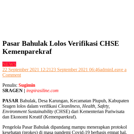
Pasar Bahulak Lolos Verifikasi CHSE
Kemenparekraf
NEWS
22 September 2021 12:21
23 September 2021 06:46
admin
Leave a
on
Comment
Pasar
Penulis:
Sugimin
Bahulak
SRAGEN |
inspirasiline.com
Lolos
Verifikasi
PASAR
Bahulak, Desa Karungan, Kecamatan Plupuh, Kabupaten
CHSE
Sragen lolos dalam verifikasi
Cleanliness, Health, Safety,
Kemenparekraf
Environment Sustainability
(CHSE) dari Kementerian Pariwisata
dan Ekonomi Kreatif (Kemenparekraf).
Pengelola Pasar Bahulak dipandang mampu menerapkan protokol
kesehatan (prokes) di masa pandemi Covid-19 berbasis empat hal,