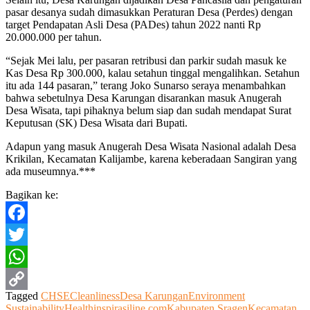
pasar desanya sudah dimasukkan Peraturan Desa (Perdes) dengan
target Pendapatan Asli Desa (PADes) tahun 2022 nanti Rp
20.000.000 per tahun.
“Sejak Mei lalu, per pasaran retribusi dan parkir sudah masuk ke
Kas Desa Rp 300.000, kalau setahun tinggal mengalihkan. Setahun
itu ada 144 pasaran,” terang Joko Sunarso seraya menambahkan
bahwa sebetulnya Desa Karungan disarankan masuk Anugerah
Desa Wisata, tapi pihaknya belum siap dan sudah mendapat Surat
Keputusan (SK) Desa Wisata dari Bupati.
Adapun yang masuk Anugerah Desa Wisata Nasional adalah Desa
Krikilan, Kecamatan Kalijambe, karena keberadaan Sangiran yang
ada museumnya.***
Bagikan ke:
Facebook
Twitter
WhatsApp
Tagged
CHSE
Cleanliness
Desa Karungan
Environment
Copy
Sustainability
Health
inspirasiline.com
Kabupaten Sragen
Kecamatan