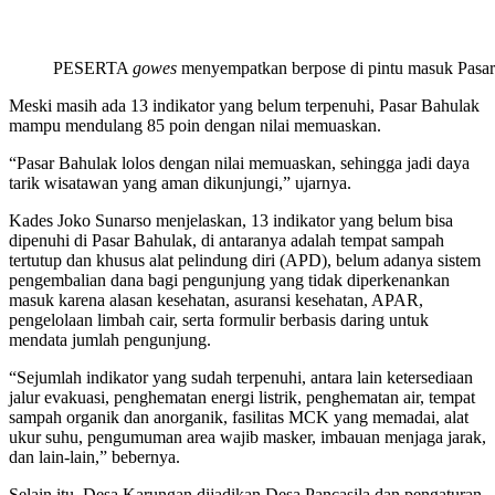
PESERTA
gowes
menyempatkan berpose di pintu masuk Pasar
Meski masih ada 13 indikator yang belum terpenuhi, Pasar Bahulak
mampu mendulang 85 poin dengan nilai memuaskan.
“Pasar Bahulak lolos dengan nilai memuaskan, sehingga jadi daya
tarik wisatawan yang aman dikunjungi,” ujarnya.
Kades Joko Sunarso menjelaskan, 13 indikator yang belum bisa
dipenuhi di Pasar Bahulak, di antaranya adalah tempat sampah
tertutup dan khusus alat pelindung diri (APD), belum adanya sistem
pengembalian dana bagi pengunjung yang tidak diperkenankan
masuk karena alasan kesehatan, asuransi kesehatan, APAR,
pengelolaan limbah cair, serta formulir berbasis daring untuk
mendata jumlah pengunjung.
“Sejumlah indikator yang sudah terpenuhi, antara lain ketersediaan
jalur evakuasi, penghematan energi listrik, penghematan air, tempat
sampah organik dan anorganik, fasilitas MCK yang memadai, alat
ukur suhu, pengumuman area wajib masker, imbauan menjaga jarak,
dan lain-lain,” bebernya.
Selain itu, Desa Karungan dijadikan Desa Pancasila dan pengaturan