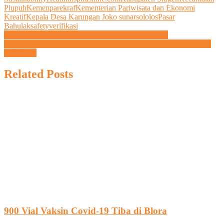
Plupuh
Kemenparekraf
Kementerian Pariwisata dan Ekonomi
Link
Kreatif
Kepala Desa Karungan Joko sunarso
lolos
Pasar
Bahulak
safety
verifikasi
Navigasi
Ganjar Minta Blora Waspadai Klaster Ujicoba PTM
13 Calon Dirut PDAM Tirto Negoro Sragen Ikuti Uji Kelayakan-
pos
Kepatutan
Related Posts
900 Vial Vaksin Covid-19 Tiba di Blora