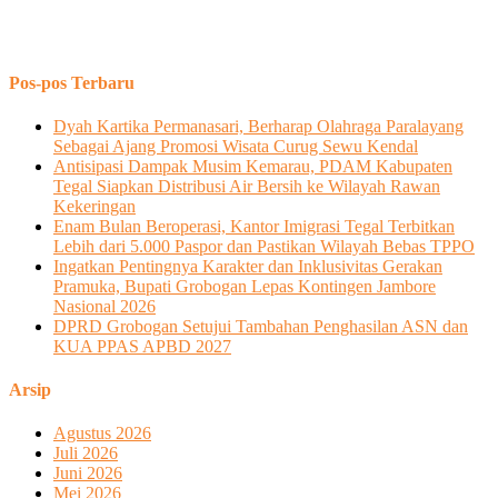
Pos-pos Terbaru
Dyah Kartika Permanasari, Berharap Olahraga Paralayang
Sebagai Ajang Promosi Wisata Curug Sewu Kendal
Antisipasi Dampak Musim Kemarau, PDAM Kabupaten
Tegal Siapkan Distribusi Air Bersih ke Wilayah Rawan
Kekeringan
Enam Bulan Beroperasi, Kantor Imigrasi Tegal Terbitkan
Lebih dari 5.000 Paspor dan Pastikan Wilayah Bebas TPPO
Ingatkan Pentingnya Karakter dan Inklusivitas Gerakan
Pramuka, Bupati Grobogan Lepas Kontingen Jambore
Nasional 2026
DPRD Grobogan Setujui Tambahan Penghasilan ASN dan
KUA PPAS APBD 2027
Arsip
Agustus 2026
Juli 2026
Juni 2026
Mei 2026