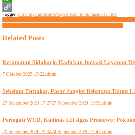
WhatsApp
Tagged
rumahnya ambruk
Warga miskin tidak masuk DTKS
Copy
Navigasi
Lagi, Petugas Gabungan Di Blora Gelar Vaksinasi Anak, Kali Ini
18 Pelamar Perdes Cangkol mengikuti ujian di Uniba Surakarta
Link
pos
Related Posts
Kecamatan Sidoharjo Hadirkan Inovasi Layanan D
7 Oktober 2025 15:22
admin
Sebelum Terbakar, Pasar Janglot Beberapa Tahun Lal
27 September 2021 17:27
27 September 2021 19:32
admin
Peringati WCD, Kadinas LH Agus Prastowo: Pokok
20 September 2020 19:34
24 September 2020 19:47
admin