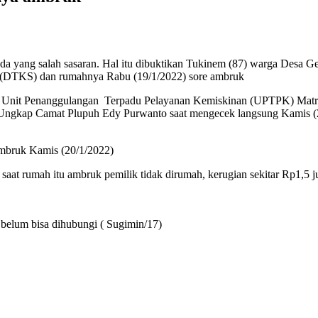
on
Warga
ni ada yang salah sasaran. Hal itu dibuktikan Tukinem (87) warga Des
miskin
al (DTKS) dan rumahnya Rabu (19/1/2022) sore ambruk
tidak
masuk
ri Unit Penanggulangan Terpadu Pelayanan Kemiskinan (UPTPK) Matra,
DTKS,
ngkap Camat Plupuh Edy Purwanto saat mengecek langsung Kamis (
rumahnya
ambruk
mbruk Kamis (20/1/2022)
an saat rumah itu ambruk pemilik tidak dirumah, kerugian sekitar Rp
 belum bisa dihubungi ( Sugimin/17)