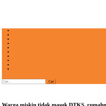
NEWS
EDUKASI
ENTERTAINMENT
IMPRESI
INOVASI
INSPIRASIANA
KULINER
NGASO
REDAKSI
CATATAN
site mode button
Cari
untuk:
Warga miskin tidak masuk DTKS, rumah