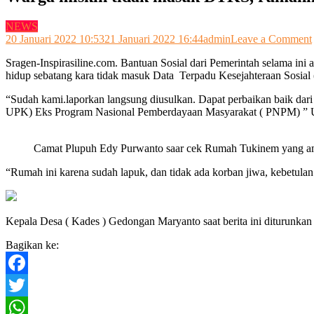
NEWS
20 Januari 2022 10:53
21 Januari 2022 16:44
admin
Leave a Comment
Sragen-Inspirasiline.com. Bantuan Sosial dari Pemerintah selama i
hidup sebatang kara tidak masuk Data Terpadu Kesejahteraan Sosi
“Sudah kami.laporkan langsung diusulkan. Dapat perbaikan baik da
UPK) Eks Program Nasional Pemberdayaan Masyarakat ( PNPM) ” U
Camat Plupuh Edy Purwanto saar cek Rumah Tukinem yang a
“Rumah ini karena sudah lapuk, dan tidak ada korban jiwa, kebetul
Kepala Desa ( Kades ) Gedongan Maryanto saat berita ini diturunkan
Bagikan ke:
Facebook
Twitter