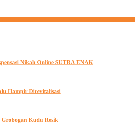
 Di Desa Gayam Bogorejo Anak Anak Di Desa Gayam Bogorejo Mendapa
ispensasi Nikah Online SUTRA ENAK
u Hampir Direvitalisasi
e Grobogan Kudu Resik