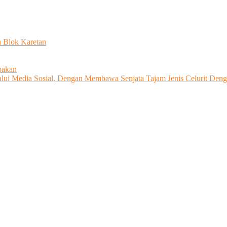
n Blok Karetan
pakan
ui Media Sosial, Dengan Membawa Senjata Tajam Jenis Celurit Denga