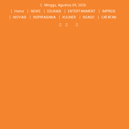
Skip
Minggu, Agustus 09, 2026
to
Home
NEWS
EDUKASI
ENTERTAINMENT
IMPRESI
content
INOVASI
INSPIRASIANA
KULINER
NGASO
CATATAN