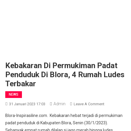
Kebakaran Di Permukiman Padat
Penduduk Di Blora, 4 Rumah Ludes
Terbakar
NEWS
Admin
On
31 Januari 2023 17:03
Leave A Comment
Kebakaran
Blora-Inspirasiline.com. Kebakaran hebat terjadi di permukiman
Di
padat penduduk di Kabupaten Blora, Senin (30/1/2023).
Permukiman
Sebanyak empat rumah dilalap si jago merah hingga ludes.
Padat