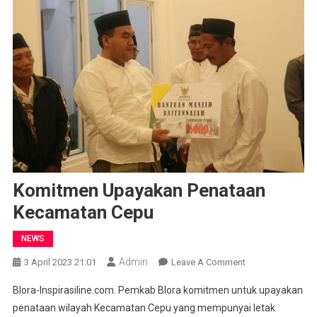
Komitmen Upayakan Penataan
Kecamatan Cepu
NEWS
Admin
On
3 April 2023 21:01
Leave A Comment
Komitmen
Blora-Inspirasiline.com. Pemkab Blora komitmen untuk upayakan
Upayakan
penataan wilayah Kecamatan Cepu yang mempunyai letak
Penataan