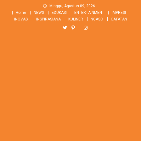
Skip
Minggu, Agustus 09, 2026
to
Home
NEWS
EDUKASI
ENTERTAINMENT
IMPRESI
content
INOVASI
INSPIRASIANA
KULINER
NGASO
CATATAN