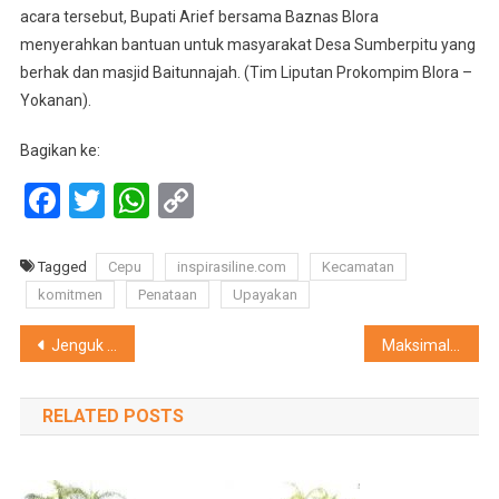
acara tersebut, Bupati Arief bersama Baznas Blora
menyerahkan bantuan untuk masyarakat Desa Sumberpitu yang
berhak dan masjid Baitunnajah. (Tim Liputan Prokompim Blora –
Yokanan).
Bagikan ke:
Facebook
Twitter
WhatsApp
Copy
Link
Tagged
Cepu
inspirasiline.com
Kecamatan
komitmen
Penataan
Upayakan
Navigasi
Jenguk Korban Banjir Bandang Jurangjero, Bupati Arief Serahkan Bantuan
Maksimalkan Layanan Kesehatan, Pemkab Sragen Segera Bangun Puskesmas Sragen Kota
pos
RELATED POSTS