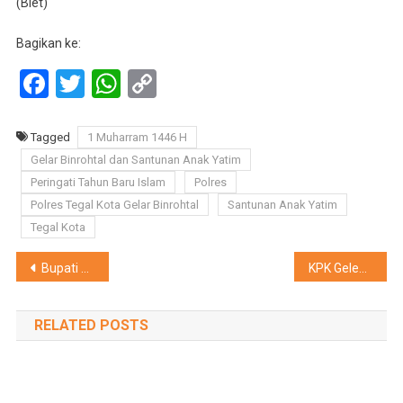
(Biet)
Bagikan ke:
Facebook
Twitter
WhatsApp
Copy
Link
Tagged
1 Muharram 1446 H
Gelar Binrohtal dan Santunan Anak Yatim
Peringati Tahun Baru Islam
Polres
Polres Tegal Kota Gelar Binrohtal
Santunan Anak Yatim
Tegal Kota
Navigasi
Bupati Sragen Sampaikan Rancangan KUA Dan PPAS Perubahan APBD Kabupaten Sragen TA 2024
KPK Geledah Sejumlah Ruang Kantor Di Lingkungan Pemerintah Kota Semarang Termasuk Kantor Walikota
pos
RELATED POSTS