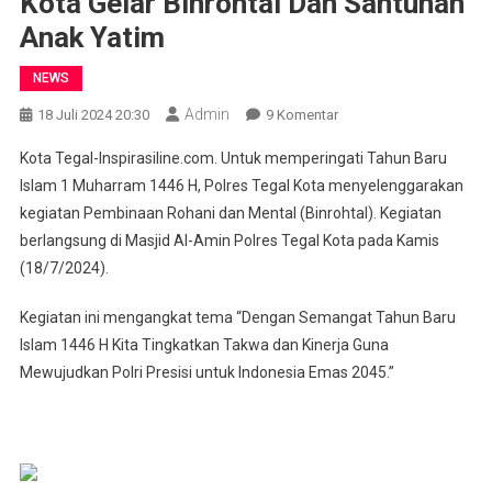
Kota Gelar Binrohtal Dan Santunan
Anak Yatim
NEWS
Admin
Pada
18 Juli 2024 20:30
9 Komentar
Peringati
Kota Tegal-Inspirasiline.com. Untuk memperingati Tahun Baru
Tahun
Islam 1 Muharram 1446 H, Polres Tegal Kota menyelenggarakan
Baru
kegiatan Pembinaan Rohani dan Mental (Binrohtal). Kegiatan
Islam
berlangsung di Masjid Al-Amin Polres Tegal Kota pada Kamis
1
Muharram
(18/7/2024).
1446
H,
Kegiatan ini mengangkat tema “Dengan Semangat Tahun Baru
Polres
Islam 1446 H Kita Tingkatkan Takwa dan Kinerja Guna
Tegal
Mewujudkan Polri Presisi untuk Indonesia Emas 2045.”
Kota
Gelar
Binrohtal
Dan