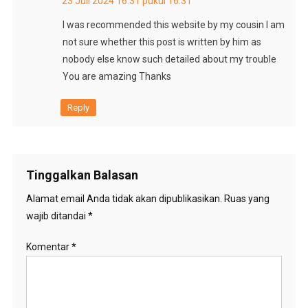
23 Juli 2024 16:31 pukul 16:31
I was recommended this website by my cousin I am
not sure whether this post is written by him as
nobody else know such detailed about my trouble
You are amazing Thanks
Reply
Tinggalkan Balasan
Alamat email Anda tidak akan dipublikasikan.
Ruas yang
wajib ditandai
*
Komentar
*