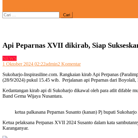
site mode button
Cari
untuk:
Api Peparnas XVII dikirab, Siap Suksesk
NEWS
pada
1 Oktober 2024 02:22
admin
2 Komentar
Api
Sukoharjo-Inspirasiline.com. Rangkaian kirab Api Perpanas (Parali
Peparnas
(28/9/2024) pukul 15.45 wib. Perjalanan api Peparnas dari Boyolali,
XVII
dikirab,
Kedantangan kirab api di Sukoharjo dikawal oleh para atlit difabl
Siap
Band Gema Wijaya Nusantara.
Sukseskan
Paralimpiade
XVII
ketua palkasana Peparnas Susanto (kanan) Pj bupati Sukoharjo 
2024
Ketua pelaksana Perpanas XVII 2024 Susanto dalam kata sambutanny
Karanganyar.