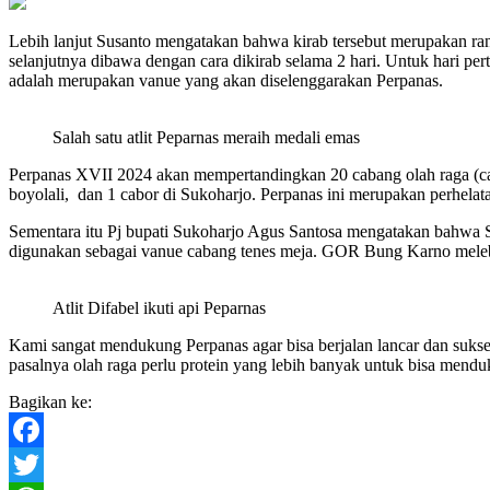
Lebih lanjut Susanto mengatakan bahwa kirab tersebut merupakan ra
selanjutnya dibawa dengan cara dikirab selama 2 hari. Untuk hari pe
adalah merupakan vanue yang akan diselenggarakan Perpanas.
Salah satu atlit Peparnas meraih medali emas
Perpanas XVII 2024 akan mempertandingkan 20 cabang olah raga (cabo
boyolali, dan 1 cabor di Sukoharjo. Perpanas ini merupakan perhela
Sementara itu Pj bupati Sukoharjo Agus Santosa mengatakan bahw
digunakan sebagai vanue cabang tenes meja. GOR Bung Karno melebi
Atlit Difabel ikuti api Peparnas
Kami sangat mendukung Perpanas agar bisa berjalan lancar dan sukses, 
pasalnya olah raga perlu protein yang lebih banyak untuk bisa menduku
Bagikan ke:
Facebook