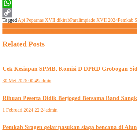
Twitter
WhatsApp
Tagged
Api Peparnas XVII dikirab
Paralimpiade XVII 2024
Pemkab S
Copy
Navigasi
Empat Kali Berturut-turut, Pemkab Sragen Raih Anugerah Layanan I
Perkemahan Bakti Saka Kalpataru dan Wanabakti Nasional II Tahun
Link
pos
Related Posts
Cek Kesiapan SPMB, Komisi D DPRD Grobogan Sid
30 Mei 2026 00:49
admin
Ribuan Peserta Didik Berjoged Bersama Band Sang
1 Februari 2024 22:24
admin
Pemkab Sragen gelar pasukan siaga bencana di Alu