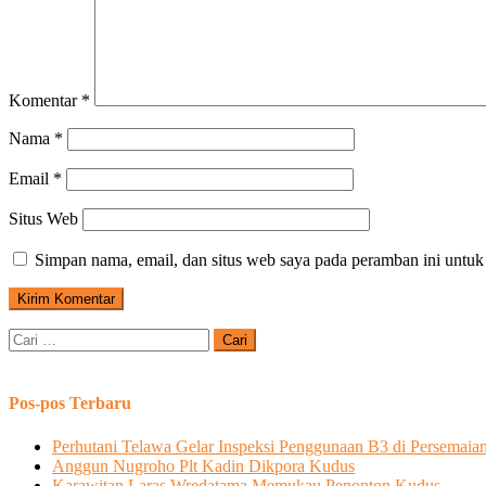
Komentar
*
Nama
*
Email
*
Situs Web
Simpan nama, email, dan situs web saya pada peramban ini untuk
Cari
untuk:
Pos-pos Terbaru
Perhutani Telawa Gelar Inspeksi Penggunaan B3 di Persemaia
Anggun Nugroho Plt Kadin Dikpora Kudus
Karawitan Laras Wredatama Memukau Penonton Kudus