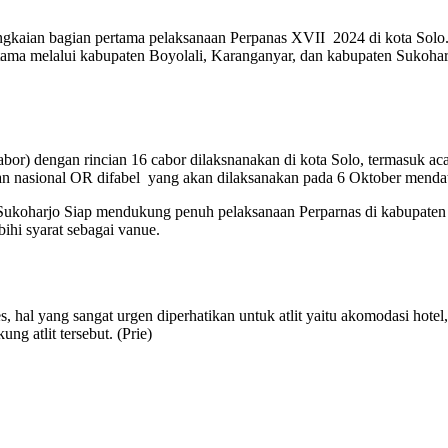
ngkaian bagian pertama pelaksanaan Perpanas XVII 2024 di kota Solo.
rtama melalui kabupaten Boyolali, Karanganyar, dan kabupaten Sukohar
r) dengan rincian 16 cabor dilaksnanakan di kota Solo, termasuk acar
tan nasional OR difabel yang akan dilaksanakan pada 6 Oktober menda
a Sukoharjo Siap mendukung penuh pelaksanaan Perparnas di kabupa
hi syarat sebagai vanue.
hal yang sangat urgen diperhatikan untuk atlit yaitu akomodasi hotel, 
ng atlit tersebut. (Prie)