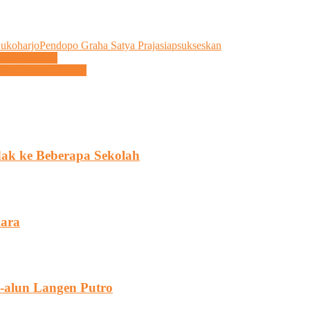
ukoharjo
Pendopo Graha Satya Praja
siap
sukseskan
nvestasi 2024
 2024 Resmi Ditutup
ak ke Beberapa Sekolah
kara
n-alun Langen Putro