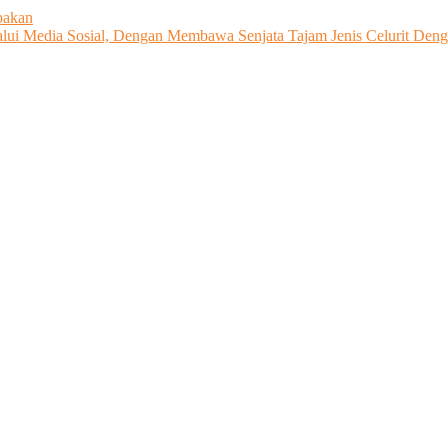
pakan
ui Media Sosial, Dengan Membawa Senjata Tajam Jenis Celurit Denga