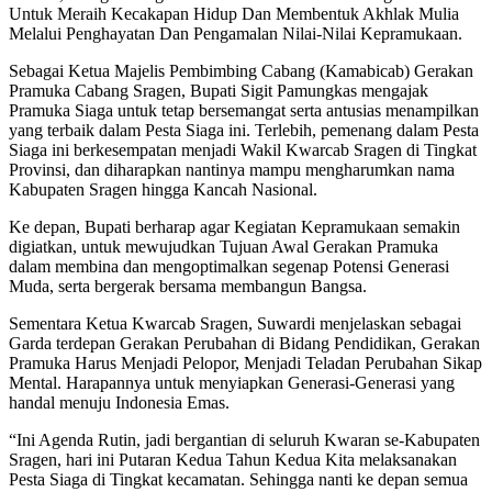
Untuk Meraih Kecakapan Hidup Dan Membentuk Akhlak Mulia
Melalui Penghayatan Dan Pengamalan Nilai-Nilai Kepramukaan.
Sebagai Ketua Majelis Pembimbing Cabang (Kamabicab) Gerakan
Pramuka Cabang Sragen, Bupati Sigit Pamungkas mengajak
Pramuka Siaga untuk tetap bersemangat serta antusias menampilkan
yang terbaik dalam Pesta Siaga ini. Terlebih, pemenang dalam Pesta
Siaga ini berkesempatan menjadi Wakil Kwarcab Sragen di Tingkat
Provinsi, dan diharapkan nantinya mampu mengharumkan nama
Kabupaten Sragen hingga Kancah Nasional.
Ke depan, Bupati berharap agar Kegiatan Kepramukaan semakin
digiatkan, untuk mewujudkan Tujuan Awal Gerakan Pramuka
dalam membina dan mengoptimalkan segenap Potensi Generasi
Muda, serta bergerak bersama membangun Bangsa.
Sementara Ketua Kwarcab Sragen, Suwardi menjelaskan sebagai
Garda terdepan Gerakan Perubahan di Bidang Pendidikan, Gerakan
Pramuka Harus Menjadi Pelopor, Menjadi Teladan Perubahan Sikap
Mental. Harapannya untuk menyiapkan Generasi-Generasi yang
handal menuju Indonesia Emas.
“Ini Agenda Rutin, jadi bergantian di seluruh Kwaran se-Kabupaten
Sragen, hari ini Putaran Kedua Tahun Kedua Kita melaksanakan
Pesta Siaga di Tingkat kecamatan. Sehingga nanti ke depan semua