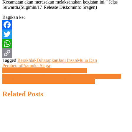
Kecamatan akan merasakan melaksanakan kegiatan ini,” Jelas
Suwardi.(Sugimin/17-Release Diskominfo Sragen)
Bagikan ke:
Facebook
Twitter
WhatsApp
Tagged
Berakhlak
Diharapkan
Jadi Insan
Mulia Dan
Copy
Pemberani
Pramuka Siaga
Navigasi
BPJS Naker Bersinergi Dengan Agen Brilink
Link
Merajut Silaturahmi Menyambung Persaudaraan, Temu Kangen
pos
Purna Tugas Jajaran Kesehatan Grobogan Meriah
Related Posts