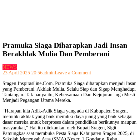
Pramuka Siaga Diharapkan Jadi Insan
Berakhlak Mulia Dan Pemberani
NEWS
on
23 April 2025 20:56
admin
Leave a Comment
Pramuka
Sragen-Inspirasiline.Com. Pramuka Siaga diharapkan menjadi Insan
Siaga
yang Pemberani, Akhlak Mulia, Selalu Siap dan Sigap Menghadapi
Diharapkan
Tantangan. Tak hanya itu, Kebersamaan Dan Kejujuran Juga Mesti
Jadi
Menjadi Pegangan Utama Mereka.
Insan
Berakhlak
“Harapan kita Adik-Adik Siaga yang ada di Kabupaten Sragen,
Mulia
memiliki akhlak yang baik memiliki daya juang yang baik sebagai
Dan
dasar mereka untuk berproses dalam pendidikan berikutnya maupun
Pemberani
masyarakat,” Hal itu ditekankan oleh Bupati Sragen, Sigit
Pamungkas saat membuka Pesta Siaga Kabupaten Sragen 2025, di
Sekolah Menengah Atas (SMA) Negeri 1 Gondang, Rabu