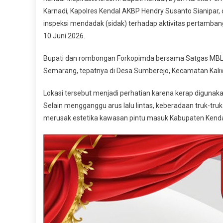
Kend
Karnadi, Kapolres Kendal AKBP Hendry Susanto Sianipar,
Sida
inspeksi mendadak (sidak) terhadap aktivitas pertamban
Terh
10 Juni 2026.
Aktiv
Pert
Bupati dan rombongan Forkopimda bersama Satgas MBLB 
Yang
Tida
Semarang, tepatnya di Desa Sumberejo, Kecamatan Kali
Sesu
Lokasi tersebut menjadi perhatian karena kerap digunaka
Atur
Dan
Selain mengganggu arus lalu lintas, keberadaan truk-tr
Mere
merusak estetika kawasan pintu masuk Kabupaten Kenda
Masy