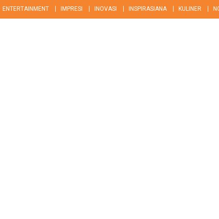
ENTERTAINMENT
IMPRESI
INOVASI
INSPIRASIANA
KULINER
N