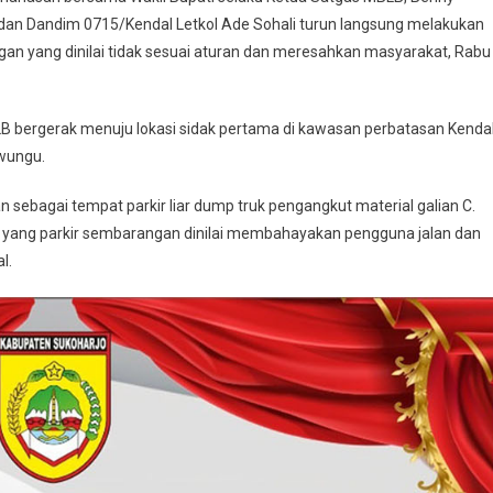
al
 dan Dandim 0715/Kendal Letkol Ade Sohali turun langsung melakukan
k
gan yang dinilai tidak sesuai aturan dan meresahkan masyarakat, Rabu
adap
itas
ambangan
bergerak menuju lokasi sidak pertama di kawasan perbatasan Kenda
k
wungu.
ai
n sebagai tempat parkir liar dump truk pengangkut material galian C.
an
uk yang parkir sembarangan dinilai membahayakan pengguna jalan dan
sahkan
l.
arakat