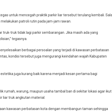
as untuk mencegah praktik parkir liar tersebut terulang kembali. Sal
elakukan patroli rutin pada jam-jam rawan.
r truk-truk tidak lagi parkir sembarangan. Jika masih ada yang
isian,” tegasnya.
nyelesaikan berbagai persoalan yang terjadi di kawasan perbatasan
lintas, kondisi tersebut juga mengurangi keindahan wajah Kabupaten
si estetika juga kurang baik karena menjadi kesan pertama bagi
ik rumah, warung, maupun usaha tambal ban di sekitar lokasi agar ikut
r liar truk angkutan material.
taan kawasan perbatasan kota dengan membangun taman sehingga