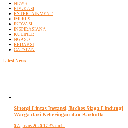
NEWS
EDUKASI
ENTERTAINMENT
IMPRESI
INOVASI
INSPIRASIANA
KULINER
NGASO
REDAKSI
CATATAN
Latest News
Sinergi Lintas Instansi, Brebes Siaga Lindungi
Warga dari Kekeringan dan Karhutla
6 Agustus 2026 17:37
admin