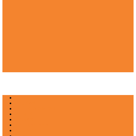
NEWS
EDUKASI
ENTERTAINMENT
IMPRESI
INOVASI
INSPIRASIANA
KULINER
NGASO