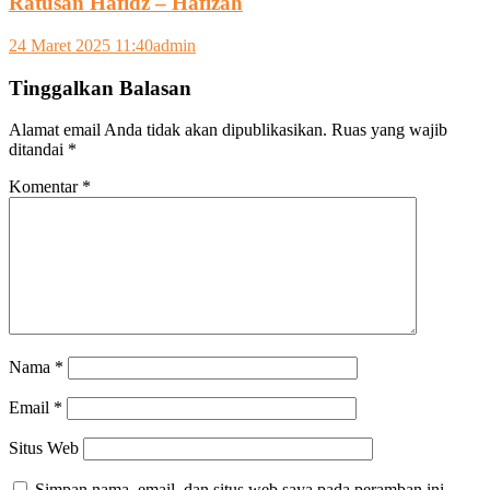
Ratusan Hafidz – Hafizah
24 Maret 2025 11:40
admin
Tinggalkan Balasan
Alamat email Anda tidak akan dipublikasikan.
Ruas yang wajib
ditandai
*
Komentar
*
Nama
*
Email
*
Situs Web
Simpan nama, email, dan situs web saya pada peramban ini