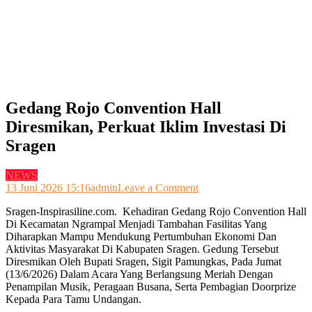
Gedang Rojo Convention Hall
Diresmikan, Perkuat Iklim Investasi Di
Sragen
NEWS
on
13 Juni 2026 15:16
admin
Leave a Comment
Gedang
Sragen-Inspirasiline.com. Kehadiran Gedang Rojo Convention Hall
Rojo
Di Kecamatan Ngrampal Menjadi Tambahan Fasilitas Yang
Convention
Diharapkan Mampu Mendukung Pertumbuhan Ekonomi Dan
Hall
Aktivitas Masyarakat Di Kabupaten Sragen. Gedung Tersebut
Diresmikan,
Diresmikan Oleh Bupati Sragen, Sigit Pamungkas, Pada Jumat
Perkuat
(13/6/2026) Dalam Acara Yang Berlangsung Meriah Dengan
Iklim
Penampilan Musik, Peragaan Busana, Serta Pembagian Doorprize
Investasi
Kepada Para Tamu Undangan.
Di