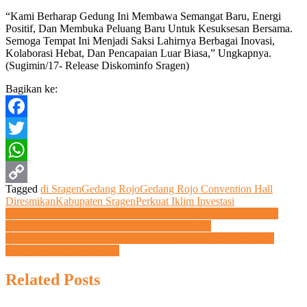
“Kami Berharap Gedung Ini Membawa Semangat Baru, Energi
Positif, Dan Membuka Peluang Baru Untuk Kesuksesan Bersama.
Semoga Tempat Ini Menjadi Saksi Lahirnya Berbagai Inovasi,
Kolaborasi Hebat, Dan Pencapaian Luar Biasa,” Ungkapnya.
(Sugimin/17- Release Diskominfo Sragen)
Bagikan ke:
Facebook
Twitter
WhatsApp
Tagged
di Sragen
Gedang Rojo
Gedang Rojo Convention Hall
Copy
Diresmikan
Kabupaten Sragen
Perkuat Iklim Investasi
Navigasi
Mohammad Saleh Apresiasi Realokasi Anggaran Rp200 Miliar
Link
untuk Percepat Perbaikan Jalan di Jawa Tengah
pos
PKTJ Tegal dan UMUS Brebes Gelar Penjernihan Air Sungai
Menggunakan Eco-Enzim
Related Posts