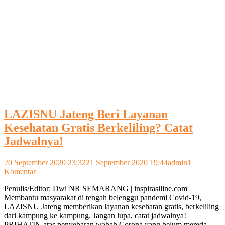
LAZISNU Jateng Beri Layanan
Kesehatan Gratis Berkeliling? Catat
Jadwalnya!
20 September 2020 23:32
21 September 2020 19:44
admin
1
pada
Komentar
LAZISNU
Penulis/Editor: Dwi NR SEMARANG | inspirasiline.com
Jateng
Membantu masyarakat di tengah belenggu pandemi Covid-19,
Beri
LAZISNU Jateng memberikan layanan kesehatan gratis, berkeliling
Layanan
dari kampung ke kampung. Jangan lupa, catat jadwalnya!
Kesehatan
PRIHATIN atas penyebaran wabah Corona yang belum mereda,