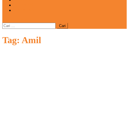
REDAKSI
CATATAN
site mode button
Cari
untuk:
Tag:
Amil