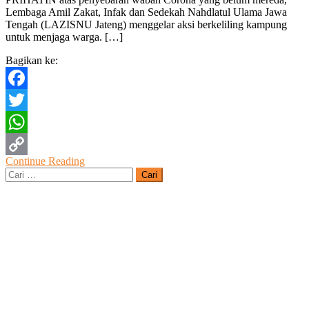
Gratis
Lembaga Amil Zakat, Infak dan Sedekah Nahdlatul Ulama Jawa
Berkeliling?
Tengah (LAZISNU Jateng) menggelar aksi berkeliling kampung
Catat
untuk menjaga warga. […]
Jadwalnya!
Bagikan ke:
Facebook
Twitter
WhatsApp
Continue Reading
Copy
Cari
untuk:
Link