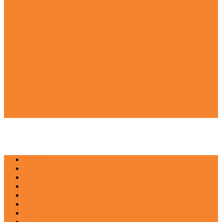
NEWS
EDUKASI
ENTERTAINMENT
IMPRESI
INOVASI
INSPIRASIANA
KULINER
NGASO