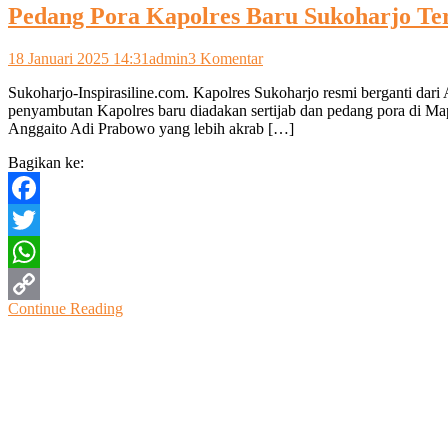
Pedang Pora Kapolres Baru Sukoharjo Te
pada
18 Januari 2025 14:31
admin
3 Komentar
Pedang
Sukoharjo-Inspirasiline.com. Kapolres Sukoharjo resmi berganti d
Pora
penyambutan Kapolres baru diadakan sertijab dan pedang pora di Ma
Kapolres
Anggaito Adi Prabowo yang lebih akrab […]
Baru
Sukoharjo
Bagikan ke:
Terkesan
Haru
Facebook
Twitter
WhatsApp
Continue Reading
Copy
Link