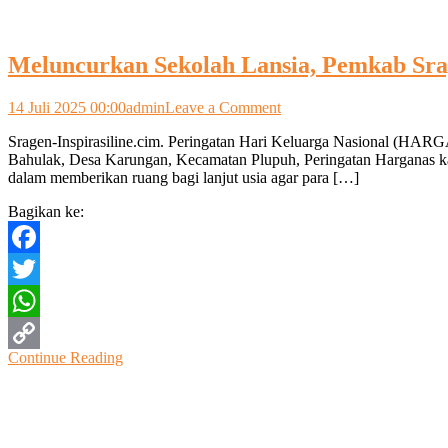
Meluncurkan Sekolah Lansia, Pemkab Sra
on
14 Juli 2025 00:00
admin
Leave a Comment
Meluncurkan
Sragen-Inspirasiline.cim. Peringatan Hari Keluarga Nasional (HAR
Sekolah
Bahulak, Desa Karungan, Kecamatan Plupuh, Peringatan Harganas k
Lansia,
dalam memberikan ruang bagi lanjut usia agar para […]
Pemkab
Sragen
Bagikan ke:
Hadirkan
Harapan
Baru
Facebook
Bagi
Usia
Twitter
Senja
WhatsApp
Continue Reading
Copy
Link