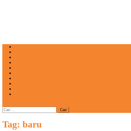
NEWS
EDUKASI
ENTERTAINMENT
IMPRESI
INOVASI
INSPIRASIANA
KULINER
NGASO
REDAKSI
CATATAN
site mode button
Cari
untuk:
Tag:
baru