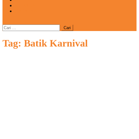
REDAKSI
CATATAN
site mode button
Cari
untuk:
Tag:
Batik Karnival