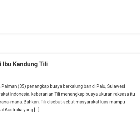
Ibu Kandung Tili
On
Ketua
ya Paiman (35) penangkap buaya berkalung ban di Palu, Sulawesi
DPC
kat Indonesia, keberanian Tili menangkap buaya ukuran raksasa itu
Demokrat
 mana-mana. Bahkan, Tili disebut-sebut masyarakat luas mampu
Sragen
l Australia yang […]
Kunjungi
Ibu
Kandung
Tili