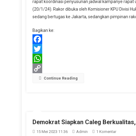
rapat koordinasi penyusunan jadwal kampanye rapat 
Gelar
(20/1/24). Rakor dibuka oleh Komisioner KPU Divisi
Rakor
sedang bertugas ke Jakarta, sedangkan pimpinan rakor
Penyus
Jadwal
Bagikan ke:
Kampa
Rapat
Umum
Facebook
Pemilu
Twitter
2024
WhatsApp
Copy
Continue Reading
Link
Demokrat Siapkan Caleg Berkualitas, 
Pada
15 Mei 2023 11:36
Admin
1 Komentar