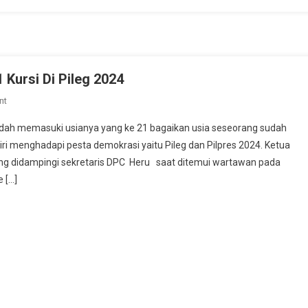
 Kursi Di Pileg 2024
On
nt
Demokrat
sudah memasuki usianya yang ke 21 bagaikan usia seseorang sudah
Targetkan
iri menghadapi pesta demokrasi yaitu Pileg dan Pilpres 2024. Ketua
Minimal
ng didampingi sekretaris DPC Heru saat ditemui wartawan pada
1
 […]
Dapil
1
Kursi
Di
Pileg
2024