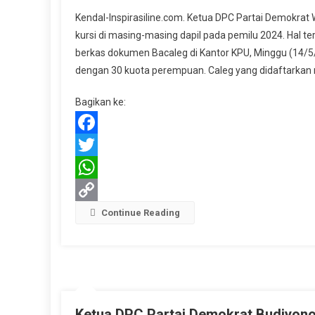
Demokrat
Kendal-Inspirasiline.com. Ketua DPC Partai Demokrat 
Siapkan
kursi di masing-masing dapil pada pemilu 2024. Hal 
Caleg
berkas dokumen Bacaleg di Kantor KPU, Minggu (14/5/
Berkualitas
dengan 30 kuota perempuan. Caleg yang didaftarkan m
Basuki
Optimis
Bagikan ke:
1
Dapil
1
Facebook
Kursi
Twitter
WhatsApp
Copy
Continue Reading
Link
Ketua DPC Partai Demokrat Budiyon