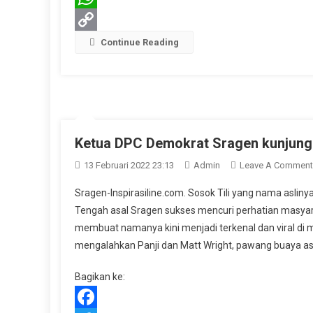
WhatsApp
Copy
Continue Reading
Link
Ketua DPC Demokrat Sragen kunjungi 
13 Februari 2022 23:13
Admin
Leave A Comment
Sragen-Inspirasiline.com. Sosok Tili yang nama aslin
Tengah asal Sragen sukses mencuri perhatian masyara
membuat namanya kini menjadi terkenal dan viral di
mengalahkan Panji dan Matt Wright, pawang buaya asa
Bagikan ke: