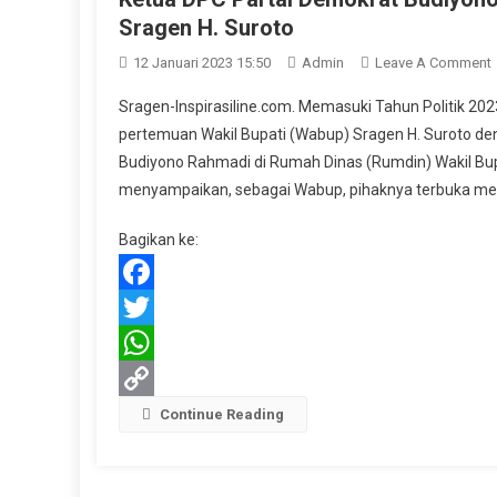
Sragen H. Suroto
12 Januari 2023 15:50
Admin
Leave A Comment
Sragen-Inspirasiline.com. Memasuki Tahun Politik 20
pertemuan Wakil Bupati (Wabup) Sragen H. Suroto d
P
Budiyono Rahmadi di Rumah Dinas (Rumdin) Wakil Bup
menyampaikan, sebagai Wabup, pihaknya terbuka men
Bagikan ke:
B
Facebook
Twitter
H
WhatsApp
Copy
Continue Reading
Link