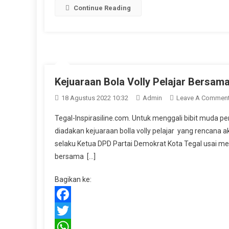
Copy
Continue Reading
Link
Kejuaraan Bola Volly Pelajar Bersam
18 Agustus 2022 10:32
Admin
Leave A Commen
Tegal-Inspirasiline.com. Untuk menggali bibit muda p
diadakan kejuaraan bolla volly pelajar yang rencana ak
selaku Ketua DPD Partai Demokrat Kota Tegal usai men
bersama […]
Bagikan ke:
Facebook
Twitter