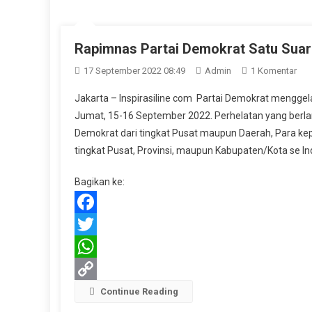
Rapimnas Partai Demokrat Satu Suar
Pad
17 September 2022 08:49
Admin
1 Komentar
Rap
Jakarta – Inspirasiline com Partai Demokrat menggel
Part
Jumat, 15-16 September 2022. Perhelatan yang berlang
Dem
Demokrat dari tingkat Pusat maupun Daerah, Para kepal
Sat
tingkat Pusat, Provinsi, maupun Kabupaten/Kota se Ind
Sua
Duk
Bagikan ke:
AH
Jad
Kon
Facebook
Pilp
Twitter
202
WhatsApp
Copy
Continue Reading