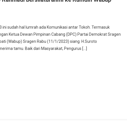
On
Ketua
23 ini sudah hal lumrah ada Komunikasi antar Tokoh. Termasuk
DPC
engan Ketua Dewan Pimpinan Cabang (DPC) Partai Demokrat Sragen
artai
ati (Wabup) Sragen Rabu (11/1/2023) siang. H.Suroto
Demokrat
erima tamu. Baik dari Masyarakat, Pengurus […]
Budiyono
Rahmadi
ersilaturahmi
Ke
Rumdin
Wabup
Sragen
.
Suroto