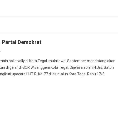
a Partai Demokrat
On
t
Kejuaraan
emain bolla volly di Kota Tegal, mulai awal September mendatang akan
Bola
an di gelar di GOR Wisanggeni Kota Tegal. Dijelasan oleh H.Drs. Satori
Volly
gikuti upacara HUT RI Ke-77 di alun-alun Kota Tegal Rabu 17/8
Pelajar
Bersama
Partai
Demokrat