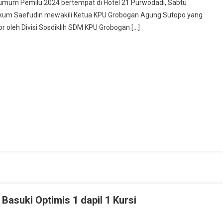
umum Pemilu 2024 bertempat di Hotel 21 Purwodadi, Sabtu
 Hukum Saefudin mewakili Ketua KPU Grobogan Agung Sutopo yang
 oleh Divisi Sosdiklih SDM KPU Grobogan […]
unan
nye
Basuki Optimis 1 dapil 1 Kursi