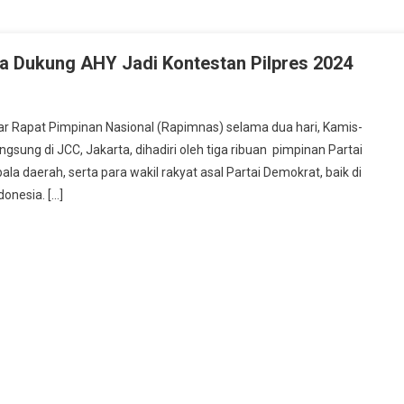
a Dukung AHY Jadi Kontestan Pilpres 2024
a
imnas
ar Rapat Pimpinan Nasional (Rapimnas) selama dua hari, Kamis-
ai
sung di JCC, Jakarta, dihadiri oleh tiga ribuan pimpinan Partai
okrat
a daerah, serta para wakil rakyat asal Partai Demokrat, baik di
u
onesia. […]
ra
ung
Y
i
testan
res
4