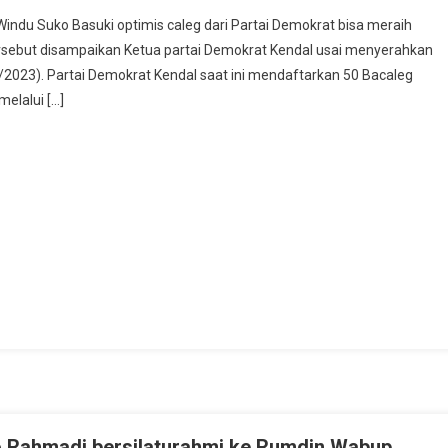
Windu Suko Basuki optimis caleg dari Partai Demokrat bisa meraih
tersebut disampaikan Ketua partai Demokrat Kendal usai menyerahkan
2023). Partai Demokrat Kendal saat ini mendaftarkan 50 Bacaleg
,
elalui […]
o Rahmadi bersilaturahmi ke Rumdin Wabup