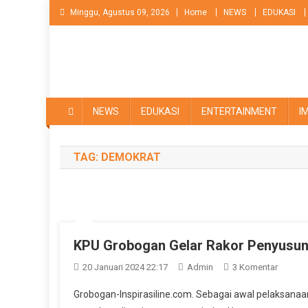
Skip
Minggu, Agustus 09, 2026
Home
NEWS
EDUKASI
to
content
NEWS
EDUKASI
ENTERTAINMENT
I
TAG:
DEMOKRAT
KPU Grobogan Gelar Rakor Penyusu
Pada
20 Januari 2024 22:17
Admin
3 Komentar
KPU
Grobogan-Inspirasiline.com. Sebagai awal pelaksan
Grobog