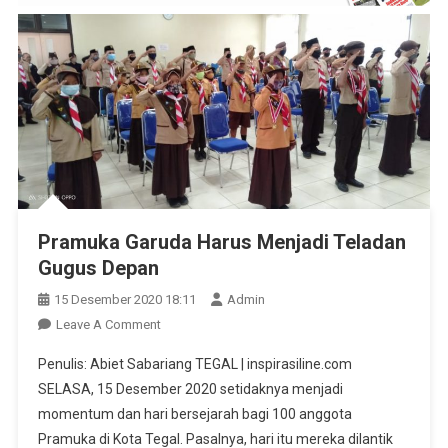
Pramuka Garuda Harus Menjadi Teladan
Gugus Depan
15 Desember 2020 18:11
Admin
On
Leave A Comment
Pramuka
Penulis: Abiet Sabariang TEGAL | inspirasiline.com
Garuda
SELASA, 15 Desember 2020 setidaknya menjadi
Harus
momentum dan hari bersejarah bagi 100 anggota
Menjadi
Pramuka di Kota Tegal. Pasalnya, hari itu mereka dilantik
Teladan