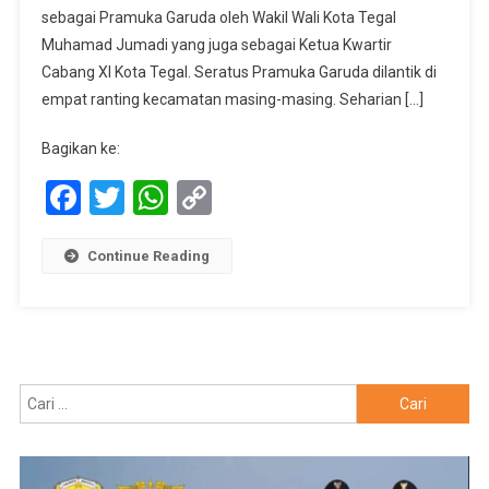
Gugus
sebagai Pramuka Garuda oleh Wakil Wali Kota Tegal
Depan
Muhamad Jumadi yang juga sebagai Ketua Kwartir
Cabang XI Kota Tegal. Seratus Pramuka Garuda dilantik di
empat ranting kecamatan masing-masing. Seharian […]
Bagikan ke:
Facebook
Twitter
WhatsApp
Copy
Link
Continue Reading
Cari
untuk: