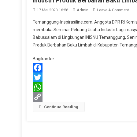
Industri Produk Berbahan Baku Limb
On
17 Mei 2023 16:56
Admin
Leave A Comment
HIPM
Temanggung-Inspirasiline.com. Anggota DPR RI Komisi
Dan
membuka Seminar Peluang Usaha Industri bagi masyar
Tim
Babussalam di Lingkungan INISNU Temanggung, Senin 
Abd
Produk Berbahan Baku Limbah di Kabupaten Temangg
Kadi
Kard
Bagikan ke:
(AK
Tem
Gela
Facebook
Semi
Twitter
Pelu
Usa
WhatsApp
Indus
Copy
Continue Reading
Pro
Ber
Link
Bak
Lim