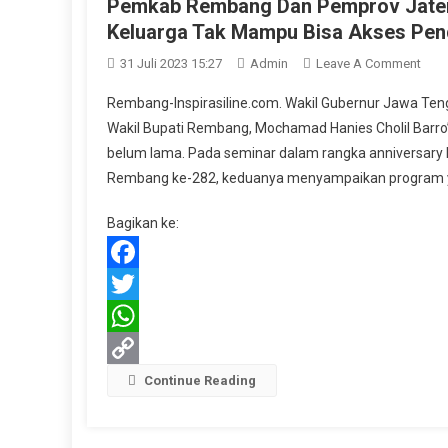
Pemkab Rembang Dan Pemprov Jateng
Keluarga Tak Mampu Bisa Akses Pen
On
31 Juli 2023 15:27
Admin
Leave A Comment
Pem
Rembang-Inspirasiline.com. Wakil Gubernur Jawa Te
Rem
Wakil Bupati Rembang, Mochamad Hanies Cholil Barro’
Dan
belum lama. Pada seminar dalam rangka anniversary 
Pem
Rembang ke-282, keduanya menyampaikan program y
Jate
Buk
Bagikan ke:
Pelu
Sisw
Berp
Facebook
Dari
Twitter
Kelu
Tak
WhatsApp
Mam
Copy
Continue Reading
Bisa
Aks
Link
Pend