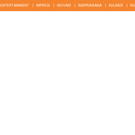
ENTERTAINMENT
IMPRESI
INOVASI
INSPIRASIANA
KULINER
NG