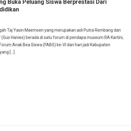
 Buka Peluang Siswa Berprestasi Dari
didikan
kab
ngah Taj Yasin Maemoen yang merupakan asli Putra Rembang dan
bang
 (Gus Hanies) berada di satu forum di pendapa museum RA Kartini,
Forum Anak Bea Siswa (FABS) ke-VI dan hari jadi Kabupaten
prov
ang […]
ng
a
ang
a
restasi
arga
pu
es
idikan