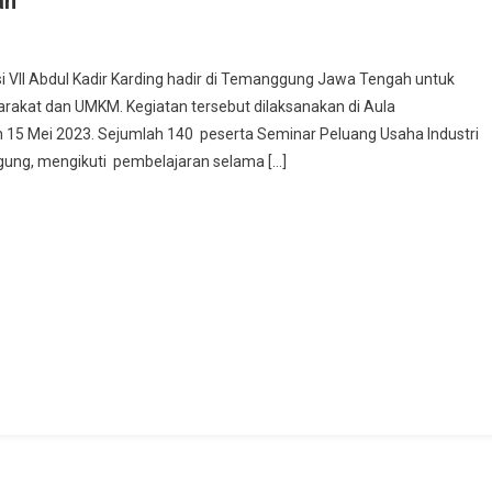
ah
I
 VII Abdul Kadir Karding hadir di Temanggung Jawa Tengah untuk
akat dan UMKM. Kegiatan tersebut dilaksanakan di Aula
15 Mei 2023. Sejumlah 140 peserta Seminar Peluang Usaha Industri
ul
ung, mengikuti pembelajaran selama […]
r
ing
K)
anggung
r
nar
ang
ha
tri
duk
bahan
u
bah