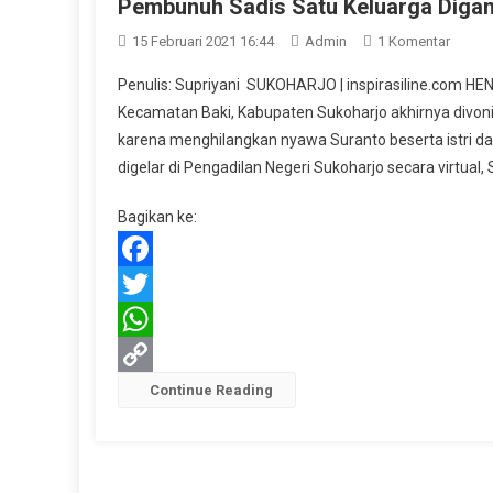
Pembunuh Sadis Satu Keluarga Diga
Pada
15 Februari 2021 16:44
Admin
1 Komentar
Pembu
Penulis: Supriyani SUKOHARJO | inspirasiline.com H
Sadis
Kecamatan Baki, Kabupaten Sukoharjo akhirnya divon
Satu
karena menghilangkan nyawa Suranto beserta istri d
Keluar
digelar di Pengadilan Negeri Sukoharjo secara virtual
Diganj
Hukum
Bagikan ke:
Mati
Facebook
Twitter
WhatsApp
Copy
Continue Reading
Link