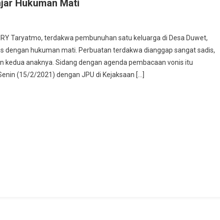
njar Hukuman Mati
nuh
ENRY Taryatmo, terdakwa pembunuhan satu keluarga di Desa Duwet,
is dengan hukuman mati. Perbuatan terdakwa dianggap sangat sadis,
an kedua anaknya. Sidang dengan agenda pembacaan vonis itu
ga
, Senin (15/2/2021) dengan JPU di Kejaksaan […]
ar
an