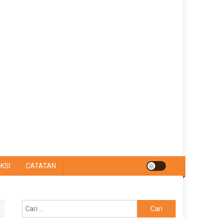
KSI
CATATAN
Cari
untuk: