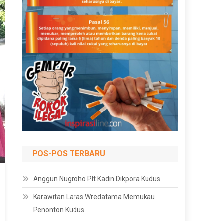
POS-POS TERBARU
Anggun Nugroho Plt Kadin Dikpora Kudus
Karawitan Laras Wredatama Memukau
Penonton Kudus