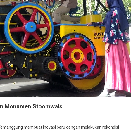
un Monumen Stoomwals
s,
 Temanggung membuat inovasi baru dengan melakukan rekondisi
KP