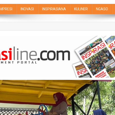
IMPRESI
INOVASI
INSPIRASIANA
KULINER
NGASO