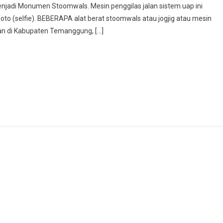
njadi Monumen Stoomwals. Mesin penggilas jalan sistem uap ini
nggung
to (selfie). BEBERAPA alat berat stoomwals atau jogjig atau mesin
un
an di Kabupaten Temanggung, […]
men
mwals