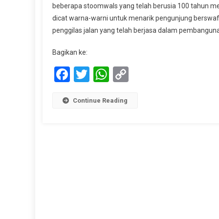
beberapa stoomwals yang telah berusia 100 tahun me
Tema
dicat warna-warni untuk menarik pengunjung berswafo
Bang
penggilas jalan yang telah berjasa dalam pembangun
Monu
Stoo
Bagikan ke:
Facebook
Twitter
WhatsApp
Copy
Link
Continue Reading