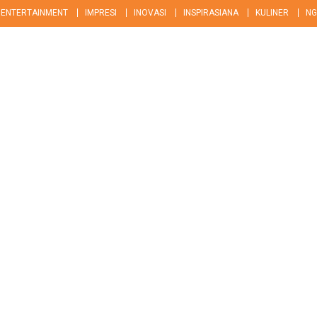
ENTERTAINMENT
IMPRESI
INOVASI
INSPIRASIANA
KULINER
NG