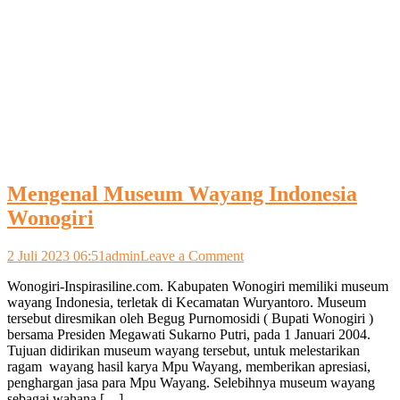
Mengenal Museum Wayang Indonesia
Wonogiri
on
2 Juli 2023 06:51
admin
Leave a Comment
Mengenal
Wonogiri-Inspirasiline.com. Kabupaten Wonogiri memiliki museum
Museum
wayang Indonesia, terletak di Kecamatan Wuryantoro. Museum
Wayang
tersebut diresmikan oleh Begug Purnomosidi ( Bupati Wonogiri )
Indonesia
bersama Presiden Megawati Sukarno Putri, pada 1 Januari 2004.
Wonogiri
Tujuan didirikan museum wayang tersebut, untuk melestarikan
ragam wayang hasil karya Mpu Wayang, memberikan apresiasi,
penghargan jasa para Mpu Wayang. Selebihnya museum wayang
sebagai wahana […]