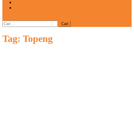
REDAKSI
CATATAN
site mode button
Cari
untuk:
Tag:
Topeng