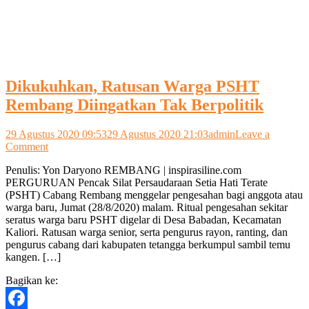
Dikukuhkan, Ratusan Warga PSHT
Rembang Diingatkan Tak Berpolitik
29 Agustus 2020 09:53
29 Agustus 2020 21:03
admin
Leave a
on
Comment
Dikukuhkan,
Penulis: Yon Daryono REMBANG | inspirasiline.com
Ratusan
PERGURUAN Pencak Silat Persaudaraan Setia Hati Terate
Warga
(PSHT) Cabang Rembang menggelar pengesahan bagi anggota atau
PSHT
warga baru, Jumat (28/8/2020) malam. Ritual pengesahan sekitar
Rembang
seratus warga baru PSHT digelar di Desa Babadan, Kecamatan
Diingatkan
Kaliori. Ratusan warga senior, serta pengurus rayon, ranting, dan
Tak
pengurus cabang dari kabupaten tetangga berkumpul sambil temu
Berpolitik
kangen. […]
Bagikan ke: