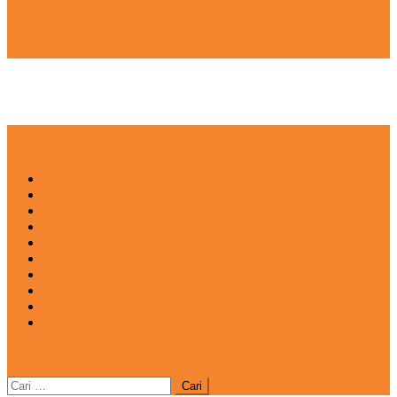
NEWS
EDUKASI
ENTERTAINMENT
IMPRESI
INOVASI
INSPIRASIANA
KULINER
NGASO
REDAKSI
CATATAN
site mode button
Cari