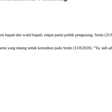
da
lang
ndaftaran
slon,
pat
lon bupati dan wakil bupati, empat partai politik pengusung, Senin 
rpol
nsultasi
PU
yang datang untuk konsultasi pada Senin (31/8/2020). “Ya, tadi ada 
mbang