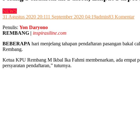
NEWS
pa
31 Agustus 2020 20:11
1 September 2020 04:19
admin
83 Komentar
Je
Penulis:
Yon Daryono
Pe
REMBANG |
inspirasiline.com
Pa
Em
BEBERAPA
hari menjelang tahapan pendaftaran pasangan bakal ca
Pa
Rembang.
Ko
K
Ketua KPU Rembang M Ikbal Ika Fahmi membenarkan, ada empat partai 
Re
persyaratan pendaftaran,” tuturnya.