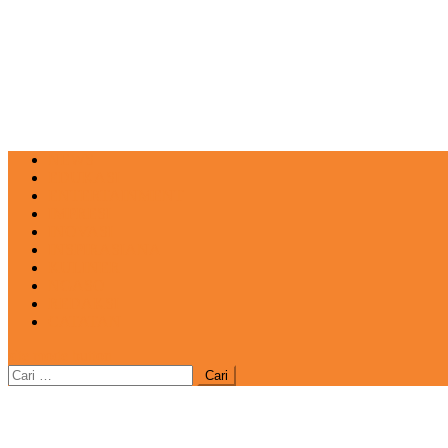
NEWS
EDUKASI
ENTERTAINMENT
IMPRESI
INOVASI
INSPIRASIANA
KULINER
NGASO
REDAKSI
CATATAN
site mode button
Cari
untuk: