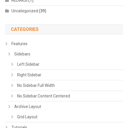
REDAKSI
(1)
Uncategorized
(39)
CATEGORIES
Features
Sidebars
Left Sidebar
Right Sidebar
No Sidebar Full Width
No Sidebar Content Centered
Archive Layout
Grid Layout
Tutorials