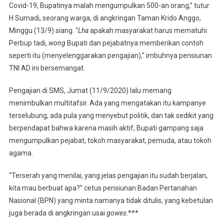
Covid-19, Bupatinya malah mengumpulkan 500-an orang,” tutur
H Sumadi, seorang warga, di angkringan Taman Krido Anggo,
Minggu (13/9) siang. “
Lha
apakah masyarakat harus mematuhi
Perbup tadi,
wong
Bupati dan pejabatnya memberikan contoh
seperti itu (menyelenggarakan pengajian),” imbuhnya pensiunan
TNI AD ini bersemangat.
Pengajian di SMS, Jumat (11/9/2020) lalu memang
menimbulkan multitafsir. Ada yang mengatakan itu kampanye
terselubung, ada pula yang menyebut politik, dan tak sedikit yang
berpendapat bahwa karena masih aktif, Bupati gampang saja
mengumpulkan pejabat, tokoh masyarakat, pemuda, atau tokoh
agama.
“Terserah yang menilai, yang jelas pengajian itu sudah berjalan,
kita mau berbuat apa?” cetus pensiunan Badan Pertanahan
Nasional (BPN) yang minta namanya tidak ditulis, yang kebetulan
juga berada di angkringan usai
gowes
.***