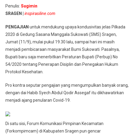
Bupati
Penulis:
Sugimin
Gelar
SRAGEN |
inspirasiline.com
Pengajian
Haruskah
PENGAJIAN
untuk mendukung upaya kondusivitas jelas Pilkada
Warga
2020 di Gedung Sasana Manggala Sukowati (SMS) Sragen,
Patuhi
Jumat (11/9), mulai pukul 19.30 lalu, sampai hari ini masih
Perbup
No
menjadi pembicaraan masyarakat Bumi Sukowati. Pasalnya,
54/2020?
Bupati baru saja menerbitkan Peraturan Bupati (Perbup) No
54/2020 tentang Penerapan Disiplin dan Penegakan Hukum
Protokol Kesehatan.
Pro kontra seputar pengajian yang mengumpulkan banyak orang,
dengan dai Habib Syech Abdul Qodir Assegaf itu dikhawatirkan
menjadi ajang penularan Covid-19.
Di satu sisi, Forum Komunikasi Pimpinan Kecamatan
(Forkompimcam) di Kabupaten Sragen pun gencar