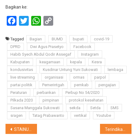
Bagikan ke:
Facebook
Twitter
WhatsApp
Copy
Link
Tagged
Bagian
BUMD
bupati
covid-19
DPRD
Dwi Agus Prasetyo
Facebook
Habib Syech Abdul Qodir Assegaf
Instagram
Kabupaten
keagamaan
kepala
Kesra
kondusivitas
Kusdinar Untung Yuni Sukowati
lembaga
live streaming
organisasi
ormas
parpol
partai politik
Pemerintgah
pemkab
pengajian
Peraturan
perbankan
Perbup No 54/2020
Pilkada 2020
pimpinan
protokol kesehatan
Sasana Manggala Sukowati
sekda
Setda
SMS
sragen
Tatag Prabawanto
vertikal
Youtube
Navigasi
STAINU Temanggung Bedah Kelayakan Proposal Skripsi
Terindikasi Muncul Data Ganda, Penerima BSNT Sragen Berkurang