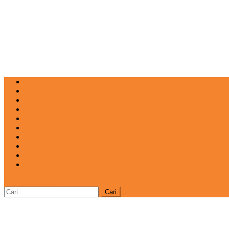
NEWS
EDUKASI
ENTERTAINMENT
IMPRESI
INOVASI
INSPIRASIANA
KULINER
NGASO
REDAKSI
CATATAN
site mode button
Cari
untuk: