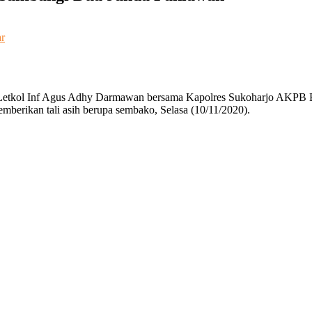
pada
r
Bakti
Sosial,
Dandim-
Kapolres
Letkol Inf Agus Adhy Darmawan bersama Kapolres Sukoharjo AKPB B
Sukoharjo
berikan tali asih berupa sembako, Selasa (10/11/2020).
Sambangi
Dua
Janda
Pahlawan