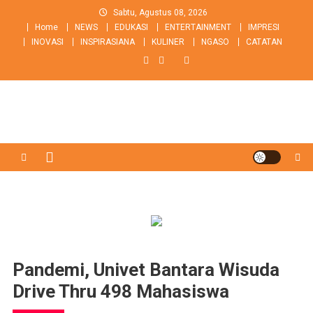
Skip
Sabtu, Agustus 08, 2026
to
Home
NEWS
EDUKASI
ENTERTAINMENT
IMPRESI
content
INOVASI
INSPIRASIANA
KULINER
NGASO
CATATAN
Pandemi, Univet Bantara Wisuda
Drive Thru 498 Mahasiswa