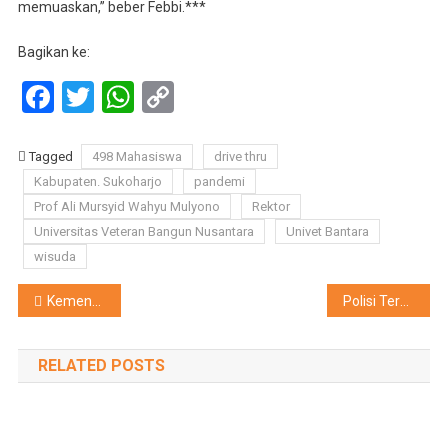
memuaskan,” beber Febbi.***
Bagikan ke:
Facebook
Twitter
WhatsApp
Copy
Link
Tagged
498 Mahasiswa
drive thru
Kabupaten. Sukoharjo
pandemi
Prof Ali Mursyid Wahyu Mulyono
Rektor
Universitas Veteran Bangun Nusantara
Univet Bantara
wisuda
Navigasi
Kemendikbud Gelar Pasar Budaya Serentak 5 Klaster BPSPS
Polisi Terus Buru Perampok Sadis Juragan Kos-kosan
pos
RELATED POSTS