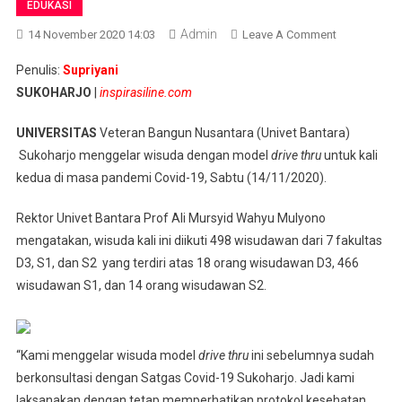
EDUKASI
Admin
On
14 November 2020 14:03
Leave A Comment
Pandemi,
Penulis:
Supriyani
Univet
SUKOHARJO
|
inspirasiline.com
Bantara
Wisuda
UNIVERSITAS
Veteran Bangun Nusantara (Univet Bantara)
Drive
Sukoharjo menggelar wisuda dengan model
drive thru
untuk kali
Thru
kedua di masa pandemi Covid-19, Sabtu (14/11/2020).
498
Mahasiswa
Rektor Univet Bantara Prof Ali Mursyid Wahyu Mulyono
mengatakan, wisuda kali ini diikuti 498 wisudawan dari 7 fakultas
D3, S1, dan S2 yang terdiri atas 18 orang wisudawan D3, 466
wisudawan S1, dan 14 orang wisudawan S2.
“Kami menggelar wisuda model
drive thru
ini sebelumnya sudah
berkonsultasi dengan Satgas Covid-19 Sukoharjo. Jadi kami
laksanakan dengan tetap memperhatikan protokol kesehatan,