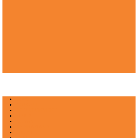
NEWS
EDUKASI
ENTERTAINMENT
IMPRESI
INOVASI
INSPIRASIANA
KULINER
NGASO