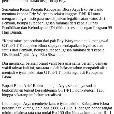
pensiun itu harus kalau bisa,” ucap Edy.
Sementara Ketua Progata Kabupaten Blora Arys Eko Siswanto
meminta kepada Edy Wuryanto selaku anggota DPR RI turut
mengawal agar nasib para mendapatkan legalitas atau status dari
Pemkab, berupa surat penugasan minimal dari kepala Dinas
Pendidikan dan Kebudayaan (Disdikbud) sesuai dengan Program 99
Hari Bupati.
“Kami minta pencerahan dari pak Edy Wuryanto untuk mengawal
GTT/PTT Kabupaten Blora supaya mendapatkan legalitas atau
status dari Pemkab, berupa surat penugasan minimal dari kepala
Disdikbud,” pinta Arys Eko Siswanto
Dia mengaku, belasan orang yang bersama-sama bertemu dengan
wakil rakyat kali ini, rata-rata sudah belasan tahun mengabdi alias
menjadi wiyata bakti atau GTT/PTT nonkategori di Kabupaten
Blora.
Bupati Blora Arief Rohman, lanjut Arys, sebetulnya sudah
berkomitmen terkait kesejahteraan GTT/PTT nonkategori. Tapi,
hingga sekarang ini belum terealisasi.
Lebih lanjut, Arys membeberkan, wiyata bakti di Kabupaten Blora
keseluruhan kurang lebih ada 3.000 GTT/PTT, dengan honor sangat
minim, nilainya rata-rata mulai Rp 150 ribu hingga kurang dari Rp 1