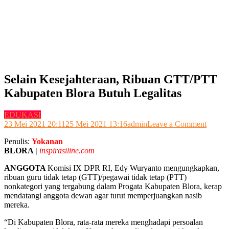
Selain Kesejahteraan, Ribuan GTT/PTT
Kabupaten Blora Butuh Legalitas
EDUKASI
on
23 Mei 2021 20:11
25 Mei 2021 13:16
admin
Leave a Comment
Selain
Penulis:
Yokanan
Keseja
BLORA |
inspirasiline.com
Ribua
GTT/
ANGGOTA
Komisi IX DPR RI, Edy Wuryanto mengungkapkan,
Kabup
ribuan guru tidak tetap (GTT)/pegawai tidak tetap (PTT)
Blora
nonkategori yang tergabung dalam Progata Kabupaten Blora, kerap
Butuh
mendatangi anggota dewan agar turut memperjuangkan nasib
Legalit
mereka.
“Di Kabupaten Blora, rata-rata mereka menghadapi persoalan