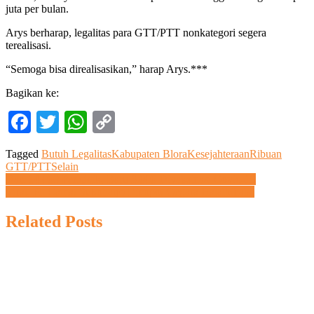
juta per bulan.
Arys berharap, legalitas para GTT/PTT nonkategori segera
terealisasi.
“Semoga bisa direalisasikan,” harap Arys.***
Bagikan ke:
Facebook
Twitter
WhatsApp
Copy
Link
Tagged
Butuh Legalitas
Kabupaten Blora
Kesejahteraan
Ribuan
GTT/PTT
Selain
Navigasi
Dari 14.000 Pendidik, Baru 3.000 Divaksinasi Covid-19
Viral, Plt Camat Sukoharjo Dicopot Gegara Halalbihalal
pos
Related Posts