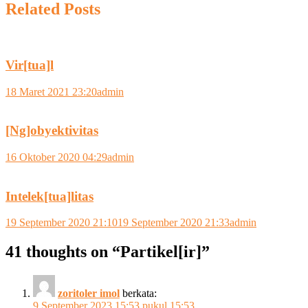
Related Posts
Vir[tua]l
18 Maret 2021 23:20
admin
[Ng]obyektivitas
16 Oktober 2020 04:29
admin
Intelek[tua]litas
19 September 2020 21:10
19 September 2020 21:33
admin
41 thoughts on “
Partikel[ir]
”
zoritoler imol
berkata:
9 September 2023 15:53 pukul 15:53