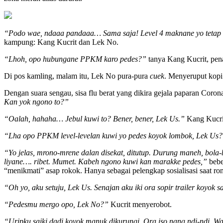
“Podo wae, ndaaa pandaaa… Sama saja! Level 4 maknane yo tetap d
kampung: Kang Kucrit dan Lek No.
“Lhoh, opo hubungane PPKM karo pedes?”
tanya Kang Kucrit, pen
Di pos kamling, malam itu, Lek No pura-pura
cuek
. Menyeruput kopi 
Dengan suara sengau, sisa flu berat yang dikira gejala paparan Cor
Kan yok ngono to?”
“Oalah, hahaha… Jebul kuwi to? Bener, bener, Lek Us.”
Kang Kucri
“Lha opo PPKM level-levelan kuwi yo pedes koyok lombok, Lek Us
“Yo jelas, mrono-mrene dalan disekat, ditutup. Durung maneh, bola-ba
liyane…. ribet. Mumet. Kabeh ngono kuwi kan marakke pedes,”
bebe
“menikmati” asap rokok. Hanya sebagai pelengkap sosialisasi saat ro
“Oh yo, aku setuju, Lek Us. Senajan aku iki ora sopir trailer koyo
“Pedesmu mergo opo, Lek No?”
Kucrit menyerobot.
“Uripku saiki dadi koyok manuk dikurungi. Ora iso nang ndi-ndi. W