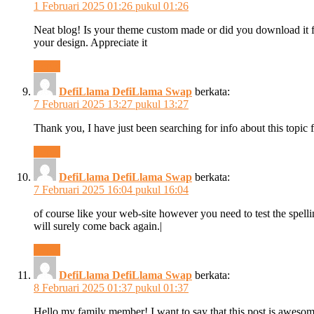
1 Februari 2025 01:26 pukul 01:26
Neat blog! Is your theme custom made or did you download it 
your design. Appreciate it
Reply
DefiLlama DefiLlama Swap
berkata:
7 Februari 2025 13:27 pukul 13:27
Thank you, I have just been searching for info about this topic 
Reply
DefiLlama DefiLlama Swap
berkata:
7 Februari 2025 16:04 pukul 16:04
of course like your web-site however you need to test the spelli
will surely come back again.|
Reply
DefiLlama DefiLlama Swap
berkata:
8 Februari 2025 01:37 pukul 01:37
Hello my family member! I want to say that this post is awesome, 