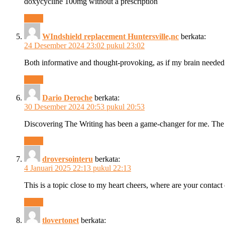
doxycycline 100mg without a prescription
Reply
WIndshield replacement Huntersville,nc
berkata:
24 Desember 2024 23:02 pukul 23:02
Both informative and thought-provoking, as if my brain needed
Reply
Dario Deroche
berkata:
30 Desember 2024 20:53 pukul 20:53
Discovering The Writing has been a game-changer for me. The c
Reply
droversointeru
berkata:
4 Januari 2025 22:13 pukul 22:13
This is a topic close to my heart cheers, where are your contact
Reply
tlovertonet
berkata: