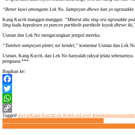
“Bener kuwi omongane Lek No. Sampeyan dhewe kan yo ngrasakke to
Kang Kucrit manggut-manggut.
“Miturut aku sing ora ngrasakke pe
Sing kudu kepedesen yo pancen partikelir-partikelir koyok dhewe iki
Usman dan Lek No mengacungkan jempol mereka.
“Tumben sampeyan pinter, tur kendel,”
komentar Usman dan Lek No 
Usman, Kang Kucrit, dan Lek No hanyalah rakyat jelata sebenarnya
penguasa.***
Bagikan ke:
Facebook
Twitter
WhatsApp
Tagged
dwi nr
Kang Kucrit
Lek No
lek us
Level 4
mengalir
ngaso
partike
Copy
Navigasi
Pipa Pepi Tingkatkan Hasil Belajar Bahasa Indonesia
Payung Hukum Jebakan Tikus Listrik, Ketua DPC Himtani Sragen 
Link
pos