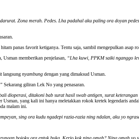
arurat. Zona merah. Pedes. Lha padahal aku paling ora doyan pede
asaran.
hitam panas favorit ketiganya. Tentu saja, sambil mengepulkan asap r
ona, Usman memberikan penjelasan,
“Lha kuwi, PPKM saiki nganggo level
t langsung
nyambung
dengan yang dimaksud Usman.
?”
Sekarang giliran Lek No yang penasaran.
li dioperasi, ditakoni bab surat hasil swab antigen, surat keterangan 
r Usman, yang kali ini hanya meletakkan rokok kretek legendaris anda
nda malam ini.
k sampeyan, sing ora kudu ngadepi razia-razia ning ndalan, aku yo ng
arungan bojoku ora entuk buka. Kerjo kok ning omah? Ning omah yo s