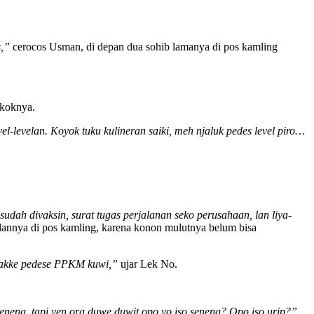
s,”
cerocos Usman, di depan dua sohib lamanya di pos kamling
okoknya.
-levelan. Koyok tuku kulineran saiki, meh njaluk pedes level piro…
sudah divaksin, surat tugas perjalanan seko perusahaan, lan liya-
lannya di pos kamling, karena konon mulutnya belum bisa
rasakke pedese PPKM kuwi,”
ujar Lek No.
eneng, tapi yen ora duwe duwit opo yo iso seneng? Opo iso urip?”