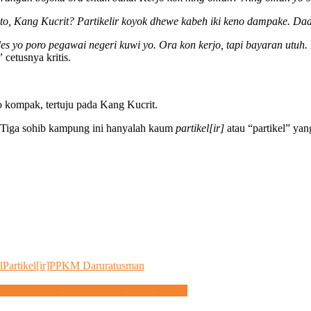
, Kang Kucrit? Partikelir koyok dhewe kabeh iki keno dampake. Dad
des yo poro pegawai negeri kuwi yo. Ora kon kerjo, tapi bayaran utu
,”
cetusnya kritis.
kompak, tertuju pada Kang Kucrit.
. Tiga sohib kampung ini hanyalah kaum
partikel[ir]
atau “partikel” yan
l
Partikel[ir]
PPKM Darurat
usman
Suhadi Dukung Usulan Luluk Nur Hamidah