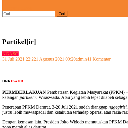
site mode button
Cari
untuk:
Partikel[ir]
NGASO
pada
31 Juli 2021 22:22
1 Agustus 2021 00:20
admin
41 Komentar
Partikel[ir
Oleh
Dwi NR
PERMBERLAKUAN
Pembatasan Kegiatan Masyarakat (PPKM) –da
kalangan
partikelir
. Wiraswasta. Atau yang lebih tepat dilabeli sebagai
Penerapan PPKM Darurat, 3-20 Juli 2021 sudah dianggap
nggegirisi
justru lebih mewaspadai dan ketakutan terhadap operasi atau razia-raz
Dengan kemasan lain, Presiden Joko Widodo memutuskan PPKM Darurat
zona merah alias darurat.