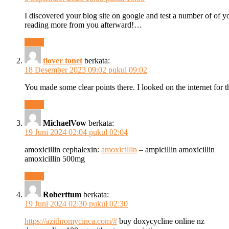
I discovered your blog site on google and test a number of of 
reading more from you afterward!…
Reply
tlover tonet
berkata:
18 Desember 2023 09:02 pukul 09:02
You made some clear points there. I looked on the internet for 
Reply
MichaelVow
berkata:
19 Juni 2024 02:04 pukul 02:04
amoxicillin cephalexin:
amoxicillin
– ampicillin amoxicillin
amoxicillin 500mg
Reply
Roberttum
berkata:
19 Juni 2024 02:30 pukul 02:30
https://azithromycinca.com/#
buy doxycycline online nz