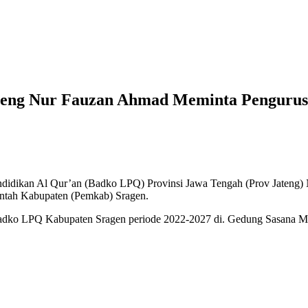
teng Nur Fauzan Ahmad Meminta Pengurus
ris
Pendidikan Al Qur’an (Badko LPQ) Provinsi Jawa Tengah (Prov Jate
intah Kabupaten (Pemkab) Sragen.
 Badko LPQ Kabupaten Sragen periode 2022-2027 di. Gedung Sasana 
si
n
d
ta
rus