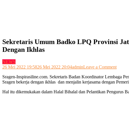
Sekretaris Umum Badko LPQ Provinsi Ja
Dengan Ikhlas
NEWS
on
26 Mei 2022 19:58
26 Mei 2022 20:04
admin
Leave a Comment
Sekreta
Sragen-Inspirasiline.com. Sekretaris Badan Koordinator Lembaga 
Umum
Sragen bekerja dengan ikhlas dan menjalin kerjasama dengan Pemer
Badko
LPQ
Hal itu dikemukakan dalam Halal Bihalal dan Pelantikan Pengurus
Provin
Jateng
Nur
Fauza
Ahma
Memin
Pengu
Badko